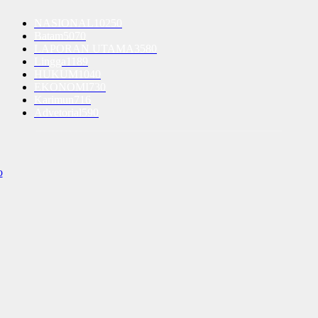
NASIONAL
10250
Batam
5070
LAPORAN UTAMA
3580
Lingga
1189
HUKUM
1040
EKONOMI
730
Karimun
716
Advetorial
590