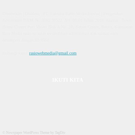
Diterbitkan | Dikelola : PT. Laksana Rasio Media Inovasi | Pengesahan
Kemenkum HAM, No AHU 59522. AH. 01.01 Tahun 2018. Alamat : Town
House Cluster Puri Melati Blok A No. 2B, Batam Centre, Batam, Kepulauan
Riau Media rasio.co telah terverifikasi administrasi dan faktual oleh
dewanpers dengan ID 9564
Hubungi kami:
rasiowebmedia@gmail.com
IKUTI KITA
© Newspaper WordPress Theme by TagDiv