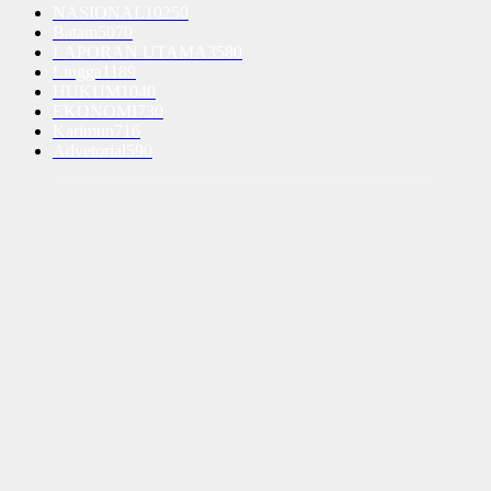
NASIONAL
10250
Batam
5070
LAPORAN UTAMA
3580
Lingga
1189
HUKUM
1040
EKONOMI
730
Karimun
716
Advetorial
590