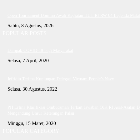
Open Tournament Domino Awali Kegiatan HUT RI RW 04 Legenda Mala
Sabtu, 8 Agustus, 2026
POPULAR POSTS
Dampak COVID-19 bagi Masyarakat
Selasa, 7 April, 2020
Jefridin Terima Kunjungan Delegasi Vietnam People’s Navy
Selasa, 30 Agustus, 2022
PH Erlina Klarifikasi Ombudsman Terkait Jawaban OJK RI Asal-Asalan D
Mengandung Unsur Keterangan Palsu
Minggu, 15 Maret, 2020
POPULAR CATEGORY