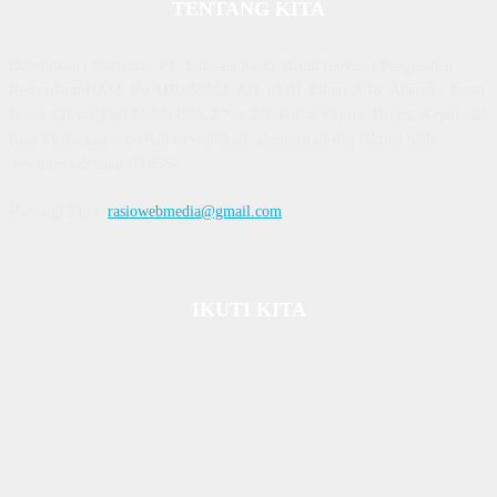
TENTANG KITA
Diterbitkan | Dikelola : PT. Laksana Rasio Media Inovasi | Pengesahan
Kemenkum HAM, No AHU 59522. AH. 01.01 Tahun 2018. Alamat : Town
House Cluster Puri Melati Blok A No. 2B, Batam Centre, Batam, Kepulauan
Riau Media rasio.co telah terverifikasi administrasi dan faktual oleh
dewanpers dengan ID 9564
Hubungi kami:
rasiowebmedia@gmail.com
IKUTI KITA