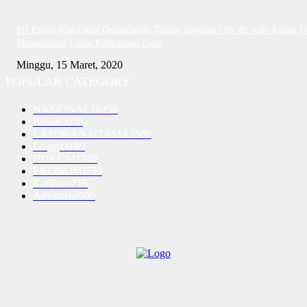
PH Erlina Klarifikasi Ombudsman Terkait Jawaban OJK RI Asal-Asalan D
Mengandung Unsur Keterangan Palsu
Minggu, 15 Maret, 2020
POPULAR CATEGORY
NASIONAL
10250
Batam
5070
LAPORAN UTAMA
3580
Lingga
1189
HUKUM
1040
EKONOMI
730
Karimun
716
Advetorial
590