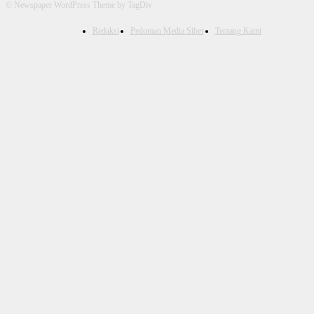
© Newspaper WordPress Theme by TagDiv
Redaksi
Pedoman Media Siber
Tentang Kami