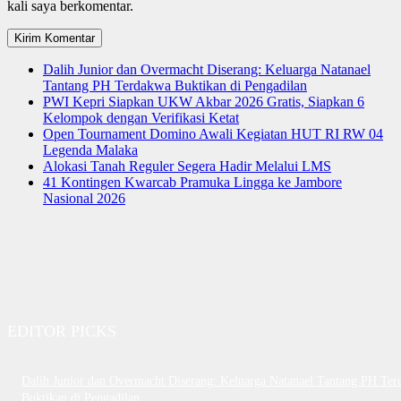
kali saya berkomentar.
Dalih Junior dan Overmacht Diserang: Keluarga Natanael
Tantang PH Terdakwa Buktikan di Pengadilan
PWI Kepri Siapkan UKW Akbar 2026 Gratis, Siapkan 6
Kelompok dengan Verifikasi Ketat
Open Tournament Domino Awali Kegiatan HUT RI RW 04
Legenda Malaka
Alokasi Tanah Reguler Segera Hadir Melalui LMS
41 Kontingen Kwarcab Pramuka Lingga ke Jambore
Nasional 2026
EDITOR PICKS
Dalih Junior dan Overmacht Diserang: Keluarga Natanael Tantang PH Te
Buktikan di Pengadilan