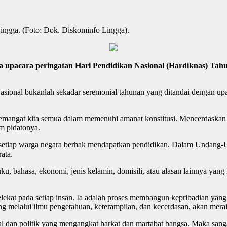
ingga. (Foto: Dok. Diskominfo Lingga).
pacara peringatan Hari Pendidikan Nasional (Hardiknas) Tahu
onal bukanlah sekadar seremonial tahunan yang ditandai dengan upac
mangat kita semua dalam memenuhi amanat konstitusi. Mencerdaskan k
m pidatonya.
etiap warga negara berhak mendapatkan pendidikan. Dalam Undang-
ata.
 suku, bahasa, ekonomi, jenis kelamin, domisili, atau alasan lainnya y
elekat pada setiap insan. Ia adalah proses membangun kepribadian yan
lalui ilmu pengetahuan, keterampilan, dan kecerdasan, akan meraih 
al dan politik yang mengangkat harkat dan martabat bangsa. Maka san