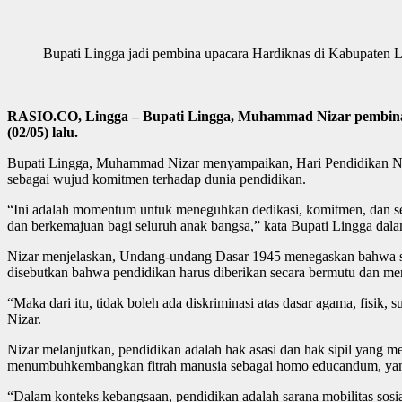
Bupati Lingga jadi pembina upacara Hardiknas di Kabupaten L
RASIO.CO, Lingga – Bupati Lingga, Muhammad Nizar pembina u
(02/05) lalu.
Bupati Lingga, Muhammad Nizar menyampaikan, Hari Pendidikan Nasi
sebagai wujud komitmen terhadap dunia pendidikan.
“Ini adalah momentum untuk meneguhkan dedikasi, komitmen, dan se
dan berkemajuan bagi seluruh anak bangsa,” kata Bupati Lingga dala
Nizar menjelaskan, Undang-undang Dasar 1945 menegaskan bahwa s
disebutkan bahwa pendidikan harus diberikan secara bermutu dan mer
“Maka dari itu, tidak boleh ada diskriminasi atas dasar agama, fisik,
Nizar.
Nizar melanjutkan, pendidikan adalah hak asasi dan hak sipil yang m
menumbuhkembangkan fitrah manusia sebagai homo educandum, yang me
“Dalam konteks kebangsaan, pendidikan adalah sarana mobilitas sosi