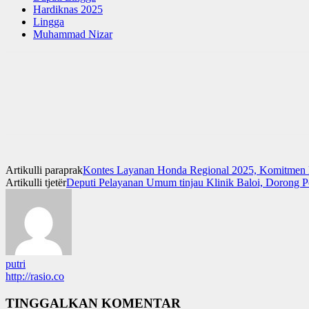
Hardiknas 2025
Lingga
Muhammad Nizar
Artikulli paraprak
Kontes Layanan Honda Regional 2025, Komitmen 
Artikulli tjetër
Deputi Pelayanan Umum tinjau Klinik Baloi, Dorong Pe
putri
http://rasio.co
TINGGALKAN KOMENTAR