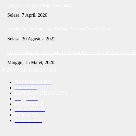
Dampak COVID-19 bagi Masyarakat
Selasa, 7 April, 2020
Jefridin Terima Kunjungan Delegasi Vietnam People’s Navy
Selasa, 30 Agustus, 2022
PH Erlina Klarifikasi Ombudsman Terkait Jawaban OJK RI Asal-Asalan 
Minggu, 15 Maret, 2020
POPULAR CATEGORY
NASIONAL
10250
Batam
5065
LAPORAN UTAMA
3576
Lingga
1189
HUKUM
1040
EKONOMI
730
Karimun
716
Advetorial
590