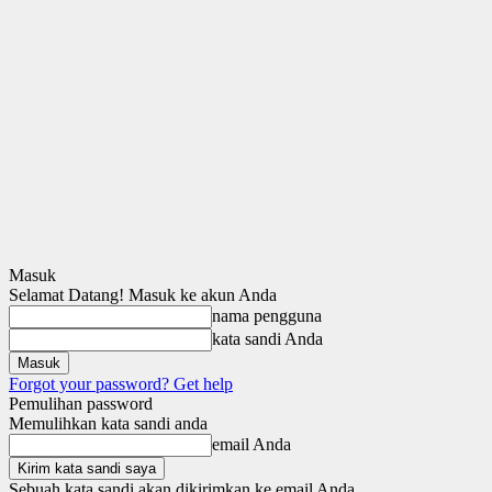
Masuk
Selamat Datang! Masuk ke akun Anda
nama pengguna
kata sandi Anda
Forgot your password? Get help
Pemulihan password
Memulihkan kata sandi anda
email Anda
Sebuah kata sandi akan dikirimkan ke email Anda.