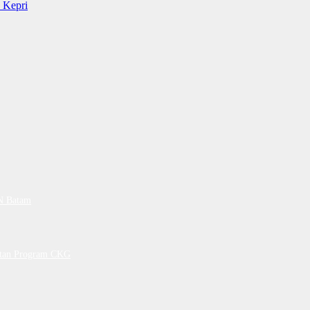
 Kepri
PN Batam
petan Program CKG