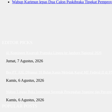
Wabup Karimun lepas Dua Calon Paskibraka Tingkat Pemprov
EDITOR PICKS
41 Kontingen Kwarcab Pramuka Lingga ke Jambore Nasional 2026
Jumat, 7 Agustus, 2026
Bos PT. ASL DItuntut 18 Bulan Kasus Meledak Kapal MT Federal II di 
Kamis, 6 Agustus, 2026
Wabup Lingga Buka Intervensi Serentak Pencegahan Stunting dan Perce
Kamis, 6 Agustus, 2026
POPULAR POSTS