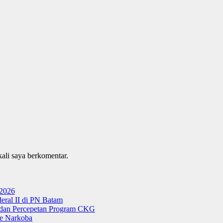
kali saya berkomentar.
 2026
ral II di PN Batam
g dan Percepetan Program CKG
e Narkoba