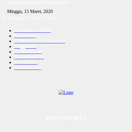
Mengandung Unsur Keterangan Palsu
Minggu, 15 Maret, 2020
POPULAR CATEGORY
NASIONAL
10250
Batam
5065
LAPORAN UTAMA
3576
Lingga
1189
HUKUM
1040
EKONOMI
730
Karimun
716
Advetorial
590
TENTANG KITA