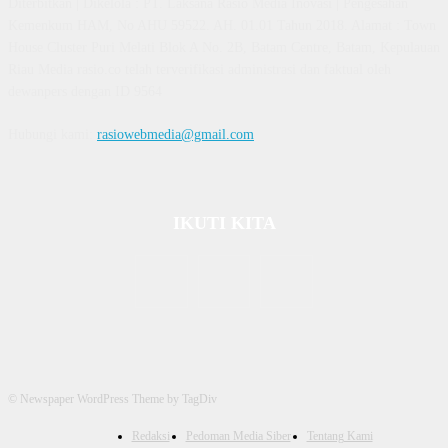
Diterbitkan | Dikelola : PT. Laksana Rasio Media Inovasi | Pengesahan
Kemenkum HAM, No AHU 59522. AH. 01.01 Tahun 2018. Alamat : Town
House Cluster Puri Melati Blok A No. 2B, Batam Centre, Batam, Kepulauan
Riau Media rasio.co telah terverifikasi administrasi dan faktual oleh
dewanpers dengan ID 9564
Hubungi kami:
rasiowebmedia@gmail.com
IKUTI KITA
© Newspaper WordPress Theme by TagDiv
Redaksi
Pedoman Media Siber
Tentang Kami