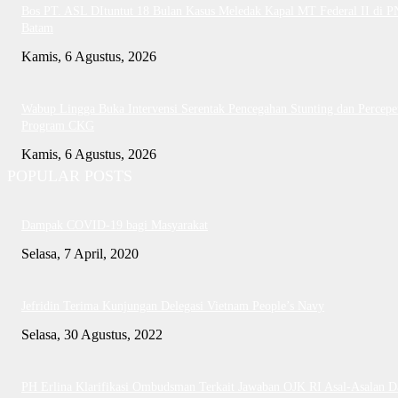
Bos PT. ASL DItuntut 18 Bulan Kasus Meledak Kapal MT Federal II di P
Batam
Kamis, 6 Agustus, 2026
Wabup Lingga Buka Intervensi Serentak Pencegahan Stunting dan Percepe
Program CKG
Kamis, 6 Agustus, 2026
POPULAR POSTS
Dampak COVID-19 bagi Masyarakat
Selasa, 7 April, 2020
Jefridin Terima Kunjungan Delegasi Vietnam People’s Navy
Selasa, 30 Agustus, 2022
PH Erlina Klarifikasi Ombudsman Terkait Jawaban OJK RI Asal-Asalan D