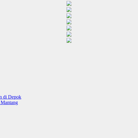
n di Depok
u Mantang