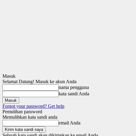
Masuk
Selamat Datang! Masuk ke akun Anda
nama pengguna
kata sandi Anda
Forgot your password? Get help
Pemulihan password
Memulihkan kata sandi anda
email Anda
Sebuah kata sandi akan dikirimkan ke email Anda.