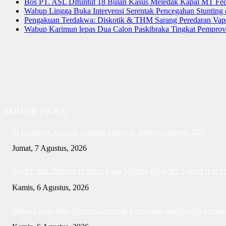
Bos PT. ASL DItuntut 18 Bulan Kasus Meledak Kapal MT Fede
Wabup Lingga Buka Intervensi Serentak Pencegahan Stuntin
Pengakuan Terdakwa: Diskotik & THM Sarang Peredaran Vap
Wabup Karimun lepas Dua Calon Paskibraka Tingkat Pemprov
EDITOR PICKS
41 Kontingen Kwarcab Pramuka Lingga ke Jambore Nasional 2026
Jumat, 7 Agustus, 2026
Bos PT. ASL DItuntut 18 Bulan Kasus Meledak Kapal MT Federal II di 
Kamis, 6 Agustus, 2026
Wabup Lingga Buka Intervensi Serentak Pencegahan Stunting dan Perce