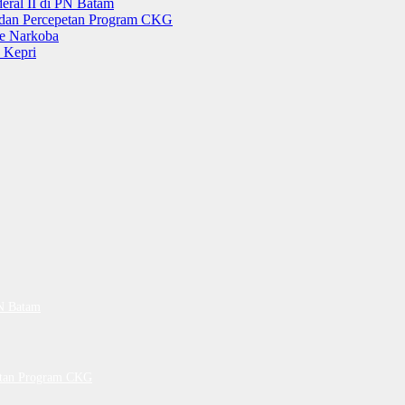
ral II di PN Batam
g dan Percepetan Program CKG
e Narkoba
 Kepri
PN Batam
petan Program CKG