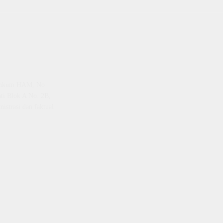
emenkum HAM, No
ti Blok A No. 2B,
istrasi dan faktual