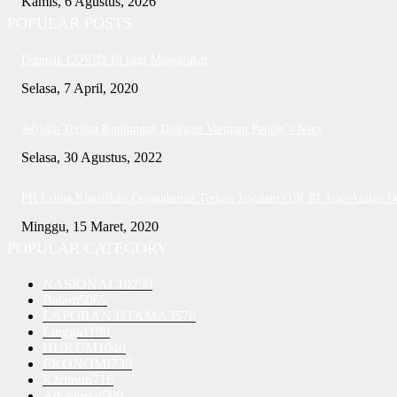
Kamis, 6 Agustus, 2026
POPULAR POSTS
Dampak COVID-19 bagi Masyarakat
Selasa, 7 April, 2020
Jefridin Terima Kunjungan Delegasi Vietnam People’s Navy
Selasa, 30 Agustus, 2022
PH Erlina Klarifikasi Ombudsman Terkait Jawaban OJK RI Asal-Asalan 
Minggu, 15 Maret, 2020
POPULAR CATEGORY
NASIONAL
10250
Batam
5065
LAPORAN UTAMA
3576
Lingga
1189
HUKUM
1040
EKONOMI
730
Karimun
716
Advetorial
590