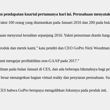
endapatan kuartal pertamanya hari ini. Perusahaan menyataka
yakni 100 orang yang diumumkan pada Januari 2016 dan 200 pada bula
an menyusul kesulitan sepanjang 2016. Yakni penurunan drastis harga
roduk dan merek kami,” kata pendiri dan CEO GoPro Nick Woodman da
mi mengejar profitabilitas non-GAAP pada 2017.”
man pada bulan Januari di CES, dan ada beberapa hikmahnya bagi peru
sar menargetkan bagian virtual reality dan penyiaran perusahaan. S
CES bahwa GoPro berupaya mengalihkan fokusnya pada produk inti.