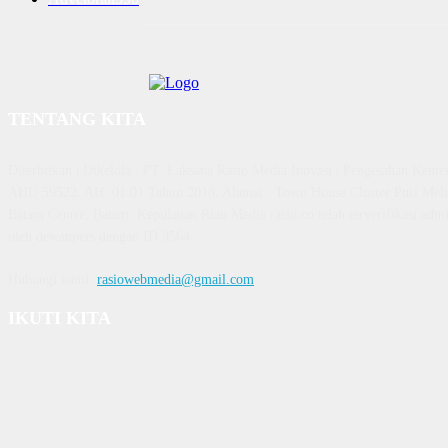
TENTANG KITA
Diterbitkan | Dikelola : PT. Laksana Rasio Media Inovasi | Pengesahan K
AHU 59522. AH. 01.01 Tahun 2018. Alamat : Town House Cluster Puri Mela
Batam Centre, Batam, Kepulauan Riau Media rasio.co telah terverifikasi admin
oleh dewanpers dengan ID 9564
Hubungi kami:
rasiowebmedia@gmail.com
IKUTI KITA