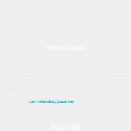
TENTANG KITA
Diterbitkan | Dikelola : PT. Laksana Rasio Media Inovasi | Pengesahan
Kemenkum HAM, No AHU 59522. AH. 01.01 Tahun 2018. Alamat : Town
House Cluster Puri Melati Blok A No. 2B, Batam Centre, Batam, Kepulauan
Riau Media rasio.co telah terverifikasi administrasi dan faktual oleh
dewanpers dengan ID 9564
Hubungi kami:
rasiowebmedia@gmail.com
IKUTI KITA