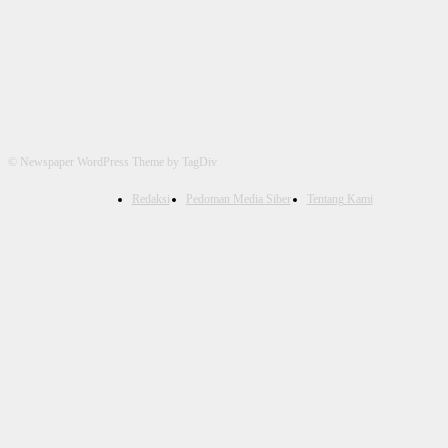
© Newspaper WordPress Theme by TagDiv
Redaksi
Pedoman Media Siber
Tentang Kami