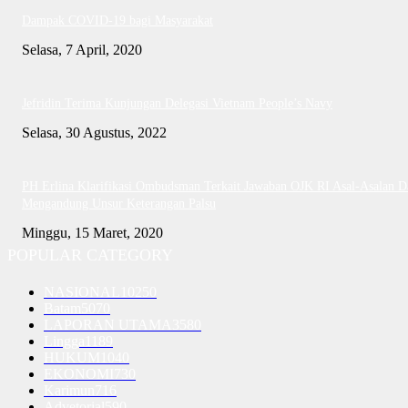
Dampak COVID-19 bagi Masyarakat
Selasa, 7 April, 2020
Jefridin Terima Kunjungan Delegasi Vietnam People’s Navy
Selasa, 30 Agustus, 2022
PH Erlina Klarifikasi Ombudsman Terkait Jawaban OJK RI Asal-Asalan D
Mengandung Unsur Keterangan Palsu
Minggu, 15 Maret, 2020
POPULAR CATEGORY
NASIONAL
10250
Batam
5070
LAPORAN UTAMA
3580
Lingga
1189
HUKUM
1040
EKONOMI
730
Karimun
716
Advetorial
590