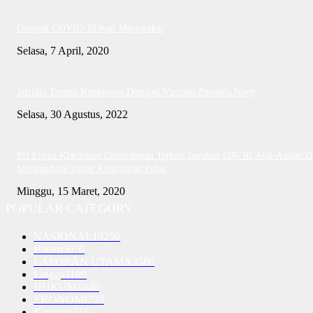
Dampak COVID-19 bagi Masyarakat
Selasa, 7 April, 2020
Jefridin Terima Kunjungan Delegasi Vietnam People’s Navy
Selasa, 30 Agustus, 2022
PH Erlina Klarifikasi Ombudsman Terkait Jawaban OJK RI Asal-Asalan D
Mengandung Unsur Keterangan Palsu
Minggu, 15 Maret, 2020
POPULAR CATEGORY
NASIONAL
10250
Batam
5070
LAPORAN UTAMA
3580
Lingga
1189
HUKUM
1040
EKONOMI
730
Karimun
716