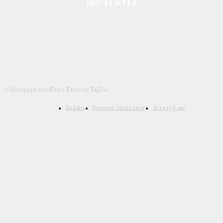
IKUTI KITA
© Newspaper WordPress Theme by TagDiv
Redaksi
Pedoman Media Siber
Tentang Kami