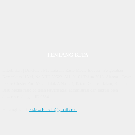
TENTANG KITA
Diterbitkan | Dikelola : PT. Laksana Rasio Media Inovasi | Pengesahan
Kemenkum HAM, No AHU 59522. AH. 01.01 Tahun 2018. Alamat : Town
House Cluster Puri Melati Blok A No. 2B, Batam Centre, Batam, Kepulauan
Riau Media rasio.co telah terverifikasi administrasi dan faktual oleh
dewanpers dengan ID 9564
Hubungi kami:
rasiowebmedia@gmail.com