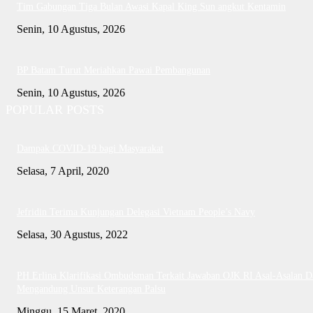
Tim Gabungan Tiga Bulan Awasi Kapal King Sun angkut Kentamin
Senin, 10 Agustus, 2026
BP Batam Turut Meriahkan Pawai Pembangunan
Senin, 10 Agustus, 2026
POPULAR POSTS
Dampak COVID-19 bagi Masyarakat
Selasa, 7 April, 2020
Jefridin Terima Kunjungan Delegasi Vietnam People’s Navy
Selasa, 30 Agustus, 2022
PH Erlina Klarifikasi Ombudsman Terkait Jawaban OJK RI Asal-Asalan D
Mengandung Unsur Keterangan Palsu
Minggu, 15 Maret, 2020