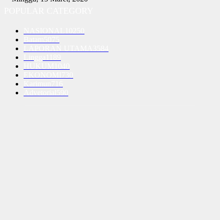
POPULAR CATEGORY
NASIONAL
10250
Batam
5075
LAPORAN UTAMA
3584
Lingga
1189
HUKUM
1040
EKONOMI
730
Karimun
716
Advetorial
590