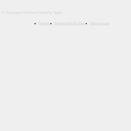
© Newspaper WordPress Theme by TagDiv
Redaksi
Pedoman Media Siber
Tentang Kami