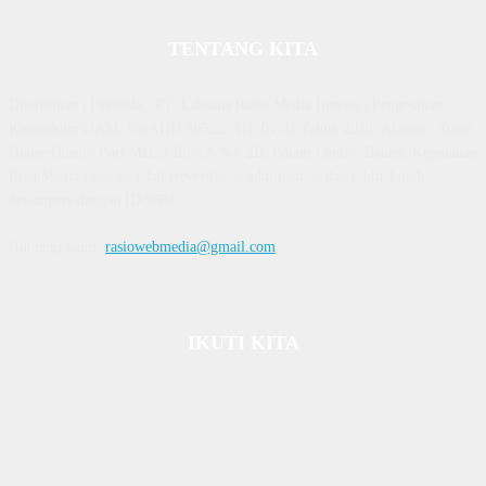
TENTANG KITA
Diterbitkan | Dikelola : PT. Laksana Rasio Media Inovasi | Pengesahan
Kemenkum HAM, No AHU 59522. AH. 01.01 Tahun 2018. Alamat : Town
House Cluster Puri Melati Blok A No. 2B, Batam Centre, Batam, Kepulauan
Riau Media rasio.co telah terverifikasi administrasi dan faktual oleh
dewanpers dengan ID 9564
Hubungi kami:
rasiowebmedia@gmail.com
IKUTI KITA