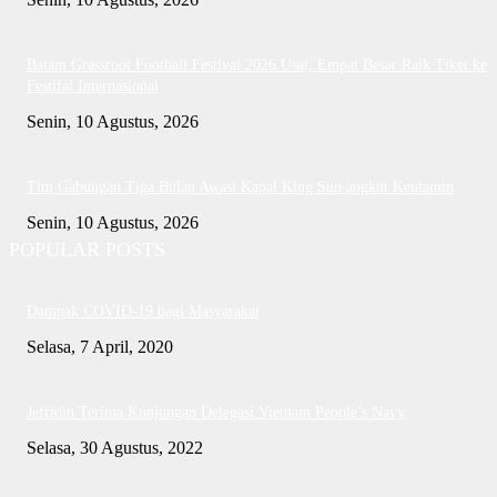
Batam Grassroot Football Festival 2026 Usai, Empat Besar Raik Tiket ke
Festifal Internasional
Senin, 10 Agustus, 2026
Tim Gabungan Tiga Bulan Awasi Kapal King Sun angkut Kentamin
Senin, 10 Agustus, 2026
POPULAR POSTS
Dampak COVID-19 bagi Masyarakat
Selasa, 7 April, 2020
Jefridin Terima Kunjungan Delegasi Vietnam People’s Navy
Selasa, 30 Agustus, 2022