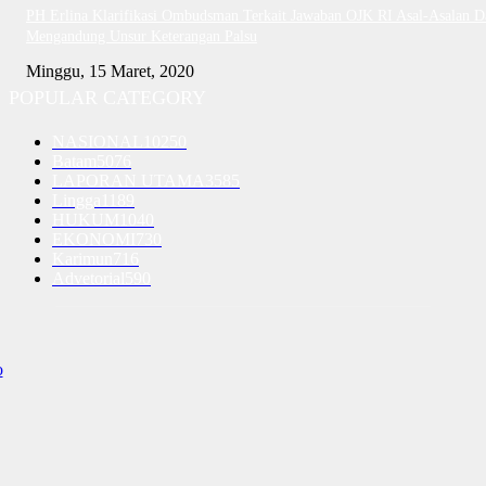
PH Erlina Klarifikasi Ombudsman Terkait Jawaban OJK RI Asal-Asalan D
Mengandung Unsur Keterangan Palsu
Minggu, 15 Maret, 2020
POPULAR CATEGORY
NASIONAL
10250
Batam
5076
LAPORAN UTAMA
3585
Lingga
1189
HUKUM
1040
EKONOMI
730
Karimun
716
Advetorial
590