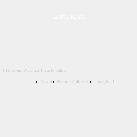
IKUTI KITA
© Newspaper WordPress Theme by TagDiv
Redaksi
Pedoman Media Siber
Tentang Kami