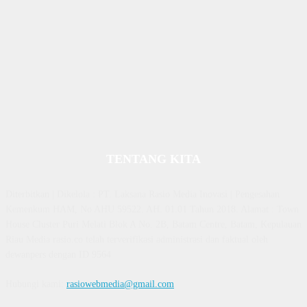
TENTANG KITA
Diterbitkan | Dikelola : PT. Laksana Rasio Media Inovasi | Pengesahan
Kemenkum HAM, No AHU 59522. AH. 01.01 Tahun 2018. Alamat : Town
House Cluster Puri Melati Blok A No. 2B, Batam Centre, Batam, Kepulauan
Riau Media rasio.co telah terverifikasi administrasi dan faktual oleh
dewanpers dengan ID 9564
Hubungi kami:
rasiowebmedia@gmail.com