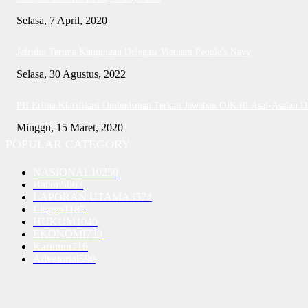
Selasa, 7 April, 2020
Jefridin Terima Kunjungan Delegasi Vietnam People’s Navy
Selasa, 30 Agustus, 2022
PH Erlina Klarifikasi Ombudsman Terkait Jawaban OJK RI Asal-Asalan 
Minggu, 15 Maret, 2020
POPULAR CATEGORY
NASIONAL
10250
Batam
5063
LAPORAN UTAMA
3574
Lingga
1187
HUKUM
1040
EKONOMI
730
Karimun
716
Advetorial
590