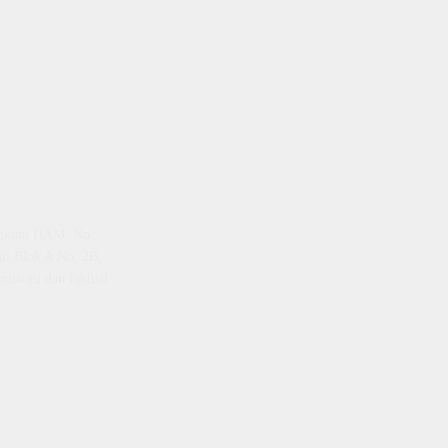
emenkum HAM, No
ti Blok A No. 2B,
istrasi dan faktual