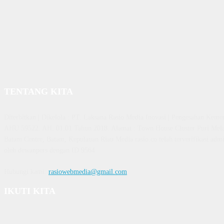
TENTANG KITA
Diterbitkan | Dikelola : PT. Laksana Rasio Media Inovasi | Pengesahan K
AHU 59522. AH. 01.01 Tahun 2018. Alamat : Town House Cluster Puri Mela
Batam Centre, Batam, Kepulauan Riau Media rasio.co telah terverifikasi admin
oleh dewanpers dengan ID 9564
Hubungi kami:
rasiowebmedia@gmail.com
IKUTI KITA