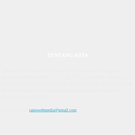
TENTANG KITA
Diterbitkan | Dikelola : PT. Laksana Rasio Media Inovasi | Pengesahan
Kemenkum HAM, No AHU 59522. AH. 01.01 Tahun 2018. Alamat : Town
House Cluster Puri Melati Blok A No. 2B, Batam Centre, Batam, Kepulauan
Riau Media rasio.co telah terverifikasi administrasi dan faktual oleh
dewanpers dengan ID 9564
Hubungi kami:
rasiowebmedia@gmail.com