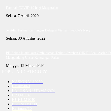
Dampak COVID-19 bagi Masyarakat
Selasa, 7 April, 2020
Jefridin Terima Kunjungan Delegasi Vietnam People’s Navy
Selasa, 30 Agustus, 2022
PH Erlina Klarifikasi Ombudsman Terkait Jawaban OJK RI Asal-Asalan D
Mengandung Unsur Keterangan Palsu
Minggu, 15 Maret, 2020
POPULAR CATEGORY
NASIONAL
10250
Batam
5063
LAPORAN UTAMA
3574
Lingga
1187
HUKUM
1040
EKONOMI
730
Karimun
716