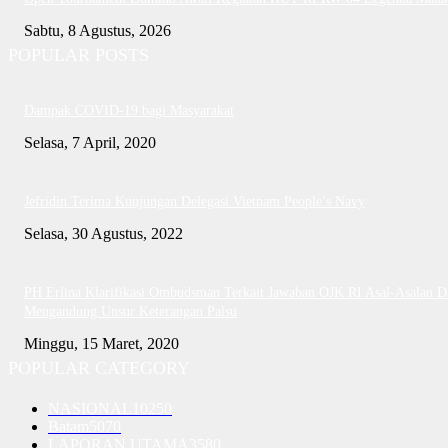
Sabtu, 8 Agustus, 2026
POPULAR POSTS
Dampak COVID-19 bagi Masyarakat
Selasa, 7 April, 2020
Jefridin Terima Kunjungan Delegasi Vietnam People’s Navy
Selasa, 30 Agustus, 2022
PH Erlina Klarifikasi Ombudsman Terkait Jawaban OJK RI Asal-Asalan D
Mengandung Unsur Keterangan Palsu
Minggu, 15 Maret, 2020
POPULAR CATEGORY
NASIONAL
10250
Batam
5070
LAPORAN UTAMA
3580