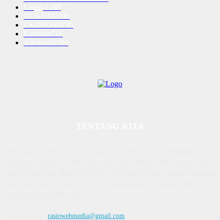
Lingga
1189
HUKUM
1040
EKONOMI
730
Karimun
716
Advetorial
590
TENTANG KITA
Diterbitkan | Dikelola : PT. Laksana Rasio Media Inovasi | Pengesahan
Kemenkum HAM, No AHU 59522. AH. 01.01 Tahun 2018. Alamat : Town
House Cluster Puri Melati Blok A No. 2B, Batam Centre, Batam, Kepulauan
Riau Media rasio.co telah terverifikasi administrasi dan faktual oleh
dewanpers dengan ID 9564
Hubungi kami:
rasiowebmedia@gmail.com