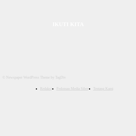
IKUTI KITA
© Newspaper WordPress Theme by TagDiv
Redaksi
Pedoman Media Siber
Tentang Kami