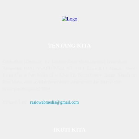
TENTANG KITA
Diterbitkan | Dikelola : PT. Laksana Rasio Media Inovasi | Pengesahan
Kemenkum HAM, No AHU 59522. AH. 01.01 Tahun 2018. Alamat : Town
House Cluster Puri Melati Blok A No. 2B, Batam Centre, Batam, Kepulauan
Riau Media rasio.co telah terverifikasi administrasi dan faktual oleh
dewanpers dengan ID 9564
Hubungi kami:
rasiowebmedia@gmail.com
IKUTI KITA