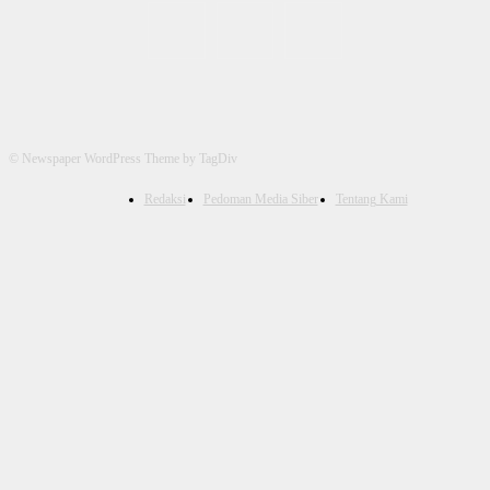
© Newspaper WordPress Theme by TagDiv
Redaksi
Pedoman Media Siber
Tentang Kami