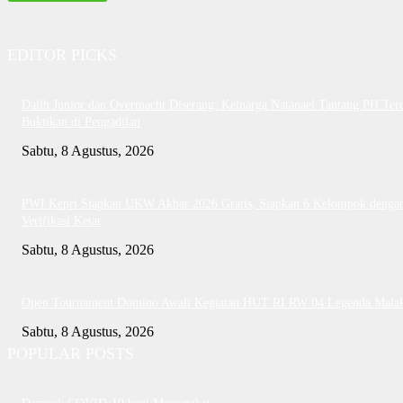
EDITOR PICKS
Dalih Junior dan Overmacht Diserang: Keluarga Natanael Tantang PH Te
Buktikan di Pengadilan
Sabtu, 8 Agustus, 2026
PWI Kepri Siapkan UKW Akbar 2026 Gratis, Siapkan 6 Kelompok denga
Verifikasi Ketat
Sabtu, 8 Agustus, 2026
Open Tournament Domino Awali Kegiatan HUT RI RW 04 Legenda Mala
Sabtu, 8 Agustus, 2026
POPULAR POSTS