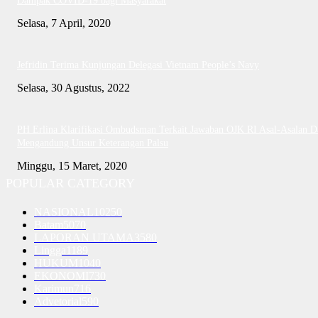
Dampak COVID-19 bagi Masyarakat
Selasa, 7 April, 2020
Jefridin Terima Kunjungan Delegasi Vietnam People’s Navy
Selasa, 30 Agustus, 2022
PH Erlina Klarifikasi Ombudsman Terkait Jawaban OJK RI Asal-Asalan D
Mengandung Unsur Keterangan Palsu
Minggu, 15 Maret, 2020
POPULAR CATEGORY
NASIONAL
10250
Batam
5070
LAPORAN UTAMA
3580
Lingga
1189
HUKUM
1040
EKONOMI
730
Karimun
716
Advetorial
590