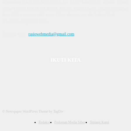
Kemenkum HAM, No AHU 59522. AH. 01.01 Tahun 2018. Alamat : Town
House Cluster Puri Melati Blok A No. 2B, Batam Centre, Batam, Kepulauan
Riau Media rasio.co telah terverifikasi administrasi dan faktual oleh
dewanpers dengan ID 9564
Hubungi kami:
rasiowebmedia@gmail.com
IKUTI KITA
© Newspaper WordPress Theme by TagDiv
Redaksi
Pedoman Media Siber
Tentang Kami