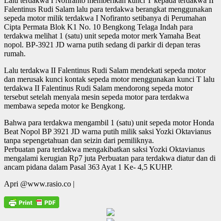
Lalu terdakwa I Nofiranto memberikan kunci T kepada terdakwa II
Falentinus Rudi Salam lalu para terdakwa berangkat menggunakan
sepeda motor milik terdakwa I Nofiranto setibanya di Perumahan
Cipta Permata Blok K1 No. 10 Bengkong Telaga Indah para
terdakwa melihat 1 (satu) unit sepeda motor merk Yamaha Beat
nopol. BP-3921 JD warna putih sedang di parkir di depan teras
rumah.
Lalu terdakwa II Falentinus Rudi Salam mendekati sepeda motor
dan merusak kunci kontak sepeda motor menggunakan kunci T lalu
terdakwa II Falentinus Rudi Salam mendorong sepeda motor
tersebut setelah menyala mesin sepeda motor para terdakwa
membawa sepeda motor ke Bengkong.
Bahwa para terdakwa mengambil 1 (satu) unit sepeda motor Honda
Beat Nopol BP 3921 JD warna putih milik saksi Yozki Oktavianus
tanpa sepengetahuan dan seizin dari pemiliknya.
Perbuatan para terdakwa mengakibatkan saksi Yozki Oktavianus
mengalami kerugian Rp7 juta Perbuatan para terdakwa diatur dan di
ancam pidana dalam Pasal 363 Ayat 1 Ke- 4,5 KUHP.
Apri @www.rasio.co |