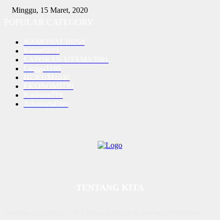
Minggu, 15 Maret, 2020
POPULAR CATEGORY
NASIONAL
10250
Batam
5071
LAPORAN UTAMA
3581
Lingga
1189
HUKUM
1040
EKONOMI
730
Karimun
716
Advetorial
590
TENTANG KITA
Diterbitkan | Dikelola : PT. Laksana Rasio Media Inovasi | Pengesahan