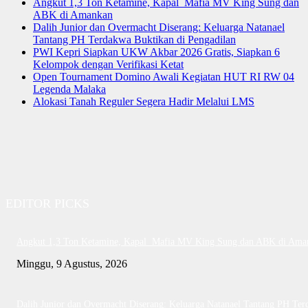
Angkut 1,3 Ton Ketamine, Kapal Mafia MV King Sung dan
ABK di Amankan
Dalih Junior dan Overmacht Diserang: Keluarga Natanael
Tantang PH Terdakwa Buktikan di Pengadilan
PWI Kepri Siapkan UKW Akbar 2026 Gratis, Siapkan 6
Kelompok dengan Verifikasi Ketat
Open Tournament Domino Awali Kegiatan HUT RI RW 04
Legenda Malaka
Alokasi Tanah Reguler Segera Hadir Melalui LMS
EDITOR PICKS
Angkut 1,3 Ton Ketamine, Kapal Mafia MV King Sung dan ABK di Ama
Minggu, 9 Agustus, 2026
Dalih Junior dan Overmacht Diserang: Keluarga Natanael Tantang PH Te