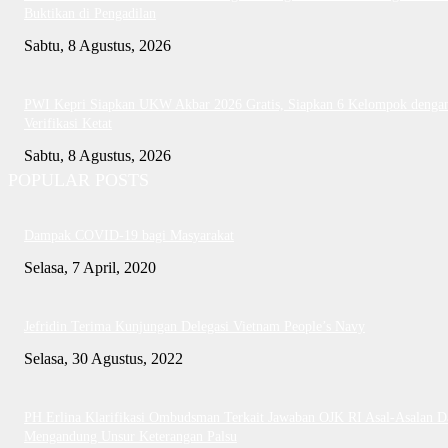
Buktikan di Pengadilan
Sabtu, 8 Agustus, 2026
PWI Kepri Siapkan UKW Akbar 2026 Gratis, Siapkan 6 Kelompok denga
Verifikasi Ketat
Sabtu, 8 Agustus, 2026
POPULAR POSTS
Dampak COVID-19 bagi Masyarakat
Selasa, 7 April, 2020
Jefridin Terima Kunjungan Delegasi Vietnam People’s Navy
Selasa, 30 Agustus, 2022
PH Erlina Klarifikasi Ombudsman Terkait Jawaban OJK RI Asal-Asalan D
Mengandung Unsur Keterangan Palsu