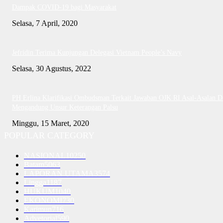
Dampak COVID-19 bagi Masyarakat
Selasa, 7 April, 2020
Jefridin Terima Kunjungan Delegasi Vietnam People’s Navy
Selasa, 30 Agustus, 2022
PH Erlina Klarifikasi Ombudsman Terkait Jawaban OJK RI Asal-Asalan D
Mengandung Unsur Keterangan Palsu
Minggu, 15 Maret, 2020
POPULAR CATEGORY
NASIONAL
10250
Batam
5063
LAPORAN UTAMA
3574
Lingga
1187
HUKUM
1040
EKONOMI
730
Karimun
716
Advetorial
590