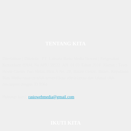
TENTANG KITA
Diterbitkan | Dikelola : PT. Laksana Rasio Media Inovasi | Pengesahan
Kemenkum HAM, No AHU 59522. AH. 01.01 Tahun 2018. Alamat : Town
House Cluster Puri Melati Blok A No. 2B, Batam Centre, Batam, Kepulauan
Riau Media rasio.co telah terverifikasi administrasi dan faktual oleh
dewanpers dengan ID 9564
Hubungi kami:
rasiowebmedia@gmail.com
IKUTI KITA