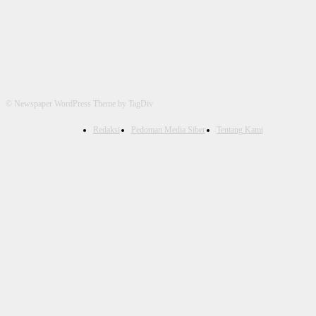
© Newspaper WordPress Theme by TagDiv
Redaksi
Pedoman Media Siber
Tentang Kami