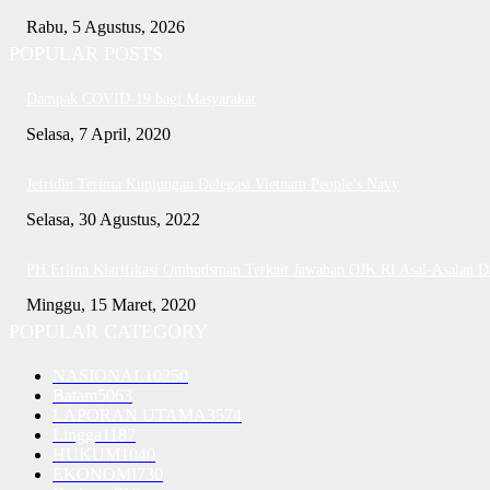
Rabu, 5 Agustus, 2026
POPULAR POSTS
Dampak COVID-19 bagi Masyarakat
Selasa, 7 April, 2020
Jefridin Terima Kunjungan Delegasi Vietnam People’s Navy
Selasa, 30 Agustus, 2022
PH Erlina Klarifikasi Ombudsman Terkait Jawaban OJK RI Asal-Asalan 
Minggu, 15 Maret, 2020
POPULAR CATEGORY
NASIONAL
10250
Batam
5063
LAPORAN UTAMA
3574
Lingga
1187
HUKUM
1040
EKONOMI
730