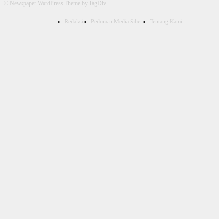
© Newspaper WordPress Theme by TagDiv
Redaksi
Pedoman Media Siber
Tentang Kami