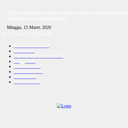
PH Erlina Klarifikasi Ombudsman Terkait Jawaban OJK RI Asal-Asalan D
Mengandung Unsur Keterangan Palsu
Minggu, 15 Maret, 2020
POPULAR CATEGORY
NASIONAL
10250
Batam
5065
LAPORAN UTAMA
3576
Lingga
1189
HUKUM
1040
EKONOMI
730
Karimun
716
Advetorial
590