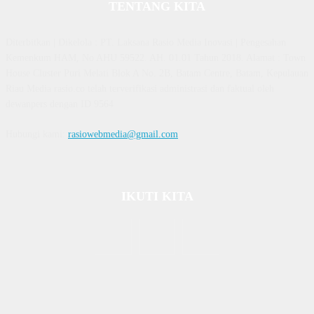
TENTANG KITA
Diterbitkan | Dikelola : PT. Laksana Rasio Media Inovasi | Pengesahan
Kemenkum HAM, No AHU 59522. AH. 01.01 Tahun 2018. Alamat : Town
House Cluster Puri Melati Blok A No. 2B, Batam Centre, Batam, Kepulauan
Riau Media rasio.co telah terverifikasi administrasi dan faktual oleh
dewanpers dengan ID 9564
Hubungi kami:
rasiowebmedia@gmail.com
IKUTI KITA