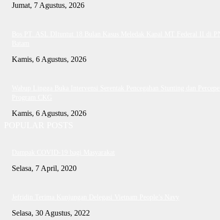
Jumat, 7 Agustus, 2026
Bos PT. ASL DItuntut 18 Bulan Kasus Meledak Kapal MT Federal II di P
Batam
Kamis, 6 Agustus, 2026
Wabup Lingga Buka Intervensi Serentak Pencegahan Stunting dan Percepe
Program CKG
Kamis, 6 Agustus, 2026
POPULAR POSTS
Dampak COVID-19 bagi Masyarakat
Selasa, 7 April, 2020
Jefridin Terima Kunjungan Delegasi Vietnam People’s Navy
Selasa, 30 Agustus, 2022