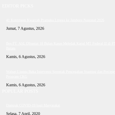
EDITOR PICKS
41 Kontingen Kwarcab Pramuka Lingga ke Jambore Nasional 2026
Jumat, 7 Agustus, 2026
Bos PT. ASL DItuntut 18 Bulan Kasus Meledak Kapal MT Federal II di P
Batam
Kamis, 6 Agustus, 2026
Wabup Lingga Buka Intervensi Serentak Pencegahan Stunting dan Percepe
Program CKG
Kamis, 6 Agustus, 2026
POPULAR POSTS
Dampak COVID-19 bagi Masyarakat
Selasa, 7 April, 2020