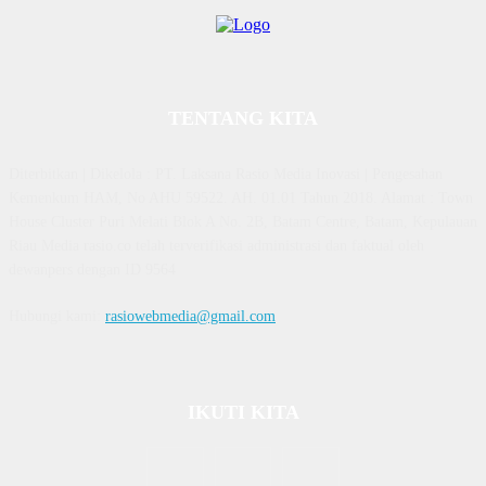
TENTANG KITA
Diterbitkan | Dikelola : PT. Laksana Rasio Media Inovasi | Pengesahan
Kemenkum HAM, No AHU 59522. AH. 01.01 Tahun 2018. Alamat : Town
House Cluster Puri Melati Blok A No. 2B, Batam Centre, Batam, Kepulauan
Riau Media rasio.co telah terverifikasi administrasi dan faktual oleh
dewanpers dengan ID 9564
Hubungi kami:
rasiowebmedia@gmail.com
IKUTI KITA