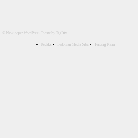
© Newspaper WordPress Theme by TagDiv
Redaksi
Pedoman Media Siber
Tentang Kami