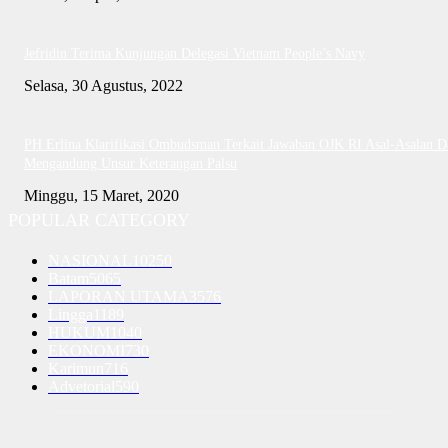
Jefridin Terima Kunjungan Delegasi Vietnam People’s Navy
Selasa, 30 Agustus, 2022
PH Erlina Klarifikasi Ombudsman Terkait Jawaban OJK RI Asal-Asalan D
Mengandung Unsur Keterangan Palsu
Minggu, 15 Maret, 2020
POPULAR CATEGORY
NASIONAL
10250
Batam
5065
LAPORAN UTAMA
3576
Lingga
1189
HUKUM
1040
EKONOMI
730
Karimun
716
Advetorial
590