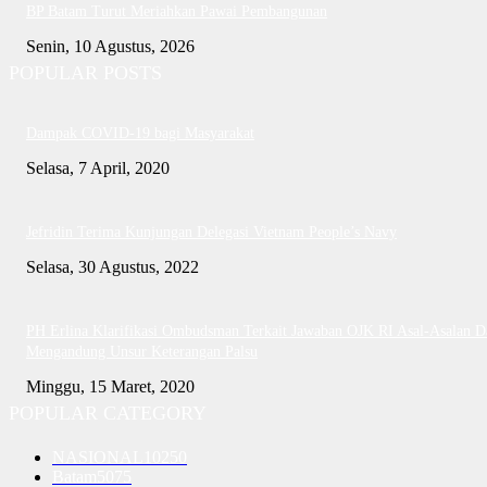
BP Batam Turut Meriahkan Pawai Pembangunan
Senin, 10 Agustus, 2026
POPULAR POSTS
Dampak COVID-19 bagi Masyarakat
Selasa, 7 April, 2020
Jefridin Terima Kunjungan Delegasi Vietnam People’s Navy
Selasa, 30 Agustus, 2022
PH Erlina Klarifikasi Ombudsman Terkait Jawaban OJK RI Asal-Asalan D
Mengandung Unsur Keterangan Palsu
Minggu, 15 Maret, 2020
POPULAR CATEGORY
NASIONAL
10250
Batam
5075