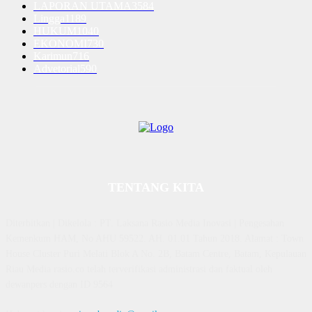
LAPORAN UTAMA
3584
Lingga
1189
HUKUM
1040
EKONOMI
730
Karimun
716
Advetorial
590
TENTANG KITA
Diterbitkan | Dikelola : PT. Laksana Rasio Media Inovasi | Pengesahan
Kemenkum HAM, No AHU 59522. AH. 01.01 Tahun 2018. Alamat : Town
House Cluster Puri Melati Blok A No. 2B, Batam Centre, Batam, Kepulauan
Riau Media rasio.co telah terverifikasi administrasi dan faktual oleh
dewanpers dengan ID 9564