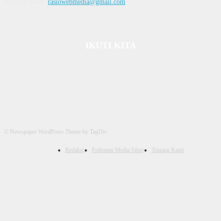
Hubungi kami:
rasiowebmedia@gmail.com
IKUTI KITA
© Newspaper WordPress Theme by TagDiv
Redaksi
Pedoman Media Siber
Tentang Kami