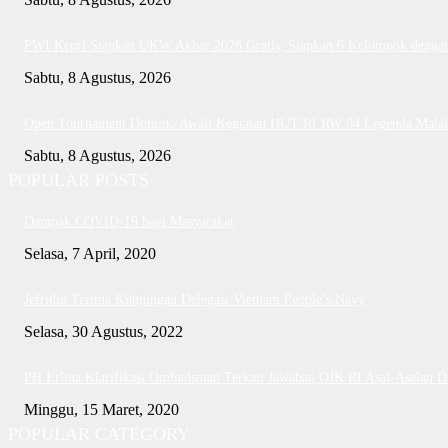
PWI Kepri Siapkan UKW Akbar 2026 Gratis, Siapkan 6 Kelompok dengan 
Sabtu, 8 Agustus, 2026
Open Tournament Domino Awali Kegiatan HUT RI RW 04 Legenda Mala
Sabtu, 8 Agustus, 2026
POPULAR POSTS
Dampak COVID-19 bagi Masyarakat
Selasa, 7 April, 2020
Jefridin Terima Kunjungan Delegasi Vietnam People’s Navy
Selasa, 30 Agustus, 2022
PH Erlina Klarifikasi Ombudsman Terkait Jawaban OJK RI Asal-Asalan 
Minggu, 15 Maret, 2020
POPULAR CATEGORY