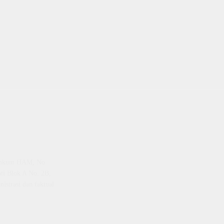
emenkum HAM, No
ti Blok A No. 2B,
istrasi dan faktual