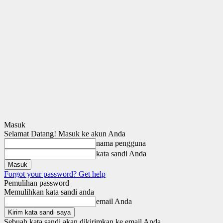
Masuk
Selamat Datang! Masuk ke akun Anda
nama pengguna
kata sandi Anda
Forgot your password? Get help
Pemulihan password
Memulihkan kata sandi anda
email Anda
Sebuah kata sandi akan dikirimkan ke email Anda.