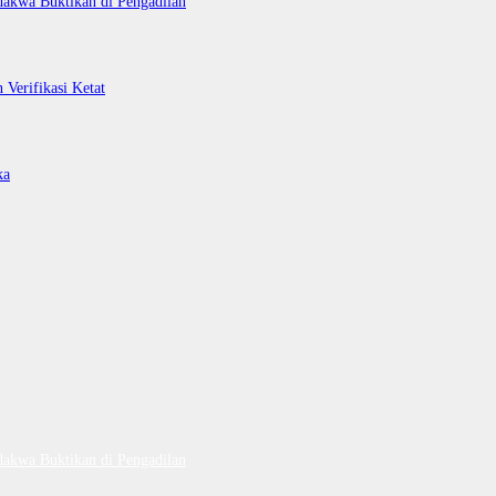
dakwa Buktikan di Pengadilan
Verifikasi Ketat
ka
dakwa Buktikan di Pengadilan