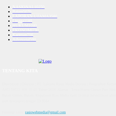
NASIONAL
10250
Batam
5070
LAPORAN UTAMA
3580
Lingga
1189
HUKUM
1040
EKONOMI
730
Karimun
716
Advetorial
590
TENTANG KITA
Diterbitkan | Dikelola : PT. Laksana Rasio Media Inovasi | Pengesahan K
AHU 59522. AH. 01.01 Tahun 2018. Alamat : Town House Cluster Puri Mela
Batam Centre, Batam, Kepulauan Riau Media rasio.co telah terverifikasi admin
oleh dewanpers dengan ID 9564
Hubungi kami:
rasiowebmedia@gmail.com