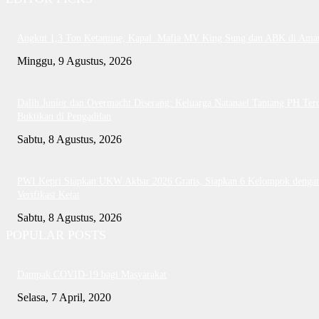
Angkut 1,3 Ton Ketamine, Kapal Mafia MV King Sung dan ABK di Ama
Minggu, 9 Agustus, 2026
Dalih Junior dan Overmacht Diserang: Keluarga Natanael Tantang PH Te
Buktikan di Pengadilan
Sabtu, 8 Agustus, 2026
PWI Kepri Siapkan UKW Akbar 2026 Gratis, Siapkan 6 Kelompok denga
Verifikasi Ketat
Sabtu, 8 Agustus, 2026
POPULAR POSTS
Dampak COVID-19 bagi Masyarakat
Selasa, 7 April, 2020