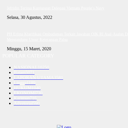
Jefridin Terima Kunjungan Delegasi Vietnam People’s Navy
Selasa, 30 Agustus, 2022
PH Erlina Klarifikasi Ombudsman Terkait Jawaban OJK RI Asal-Asalan D
Mengandung Unsur Keterangan Palsu
Minggu, 15 Maret, 2020
POPULAR CATEGORY
NASIONAL
10250
Batam
5071
LAPORAN UTAMA
3581
Lingga
1189
HUKUM
1040
EKONOMI
730
Karimun
716
Advetorial
590