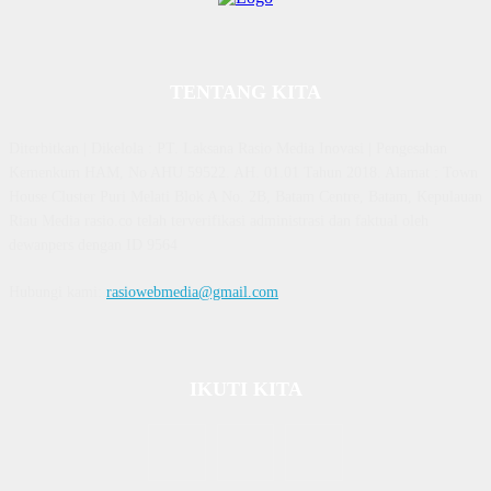
TENTANG KITA
Diterbitkan | Dikelola : PT. Laksana Rasio Media Inovasi | Pengesahan
Kemenkum HAM, No AHU 59522. AH. 01.01 Tahun 2018. Alamat : Town
House Cluster Puri Melati Blok A No. 2B, Batam Centre, Batam, Kepulauan
Riau Media rasio.co telah terverifikasi administrasi dan faktual oleh
dewanpers dengan ID 9564
Hubungi kami:
rasiowebmedia@gmail.com
IKUTI KITA