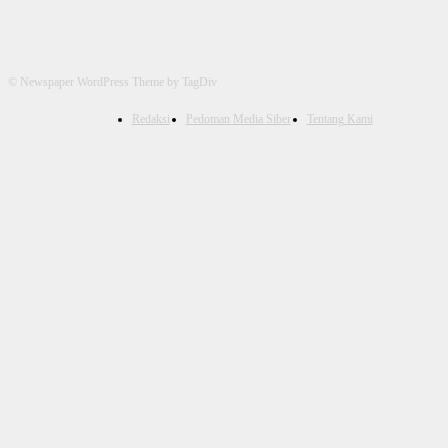
© Newspaper WordPress Theme by TagDiv
Redaksi
Pedoman Media Siber
Tentang Kami