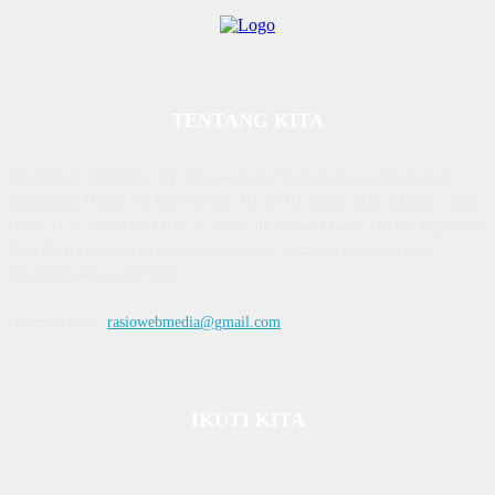
TENTANG KITA
Diterbitkan | Dikelola : PT. Laksana Rasio Media Inovasi | Pengesahan
Kemenkum HAM, No AHU 59522. AH. 01.01 Tahun 2018. Alamat : Town
House Cluster Puri Melati Blok A No. 2B, Batam Centre, Batam, Kepulauan
Riau Media rasio.co telah terverifikasi administrasi dan faktual oleh
dewanpers dengan ID 9564
Hubungi kami:
rasiowebmedia@gmail.com
IKUTI KITA