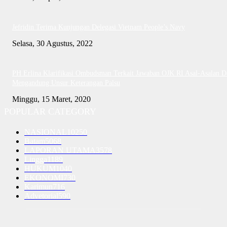
Jefridin Terima Kunjungan Delegasi Vietnam People’s Navy
Selasa, 30 Agustus, 2022
PH Erlina Klarifikasi Ombudsman Terkait Jawaban OJK RI Asal-Asalan D
Mengandung Unsur Keterangan Palsu
Minggu, 15 Maret, 2020
POPULAR CATEGORY
NASIONAL
10250
Batam
5068
LAPORAN UTAMA
3578
Lingga
1189
HUKUM
1040
EKONOMI
730
Karimun
716
Advetorial
590