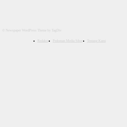
© Newspaper WordPress Theme by TagDiv
Redaksi
Pedoman Media Siber
Tentang Kami