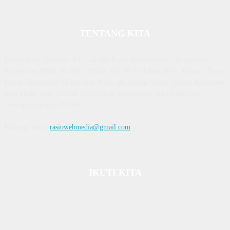
TENTANG KITA
Diterbitkan | Dikelola : PT. Laksana Rasio Media Inovasi | Pengesahan
Kemenkum HAM, No AHU 59522. AH. 01.01 Tahun 2018. Alamat : Town
House Cluster Puri Melati Blok A No. 2B, Batam Centre, Batam, Kepulauan
Riau Media rasio.co telah terverifikasi administrasi dan faktual oleh
dewanpers dengan ID 9564
Hubungi kami:
rasiowebmedia@gmail.com
IKUTI KITA