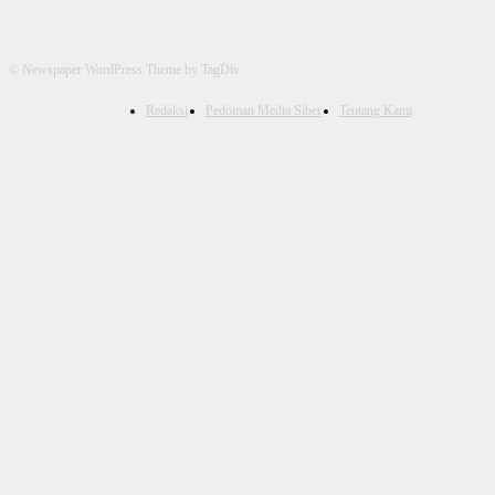
© Newspaper WordPress Theme by TagDiv
Redaksi
Pedoman Media Siber
Tentang Kami