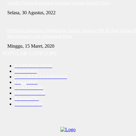
Jefridin Terima Kunjungan Delegasi Vietnam People’s Navy
Selasa, 30 Agustus, 2022
PH Erlina Klarifikasi Ombudsman Terkait Jawaban OJK RI Asal-Asalan D
Mengandung Unsur Keterangan Palsu
Minggu, 15 Maret, 2020
POPULAR CATEGORY
NASIONAL
10250
Batam
5063
LAPORAN UTAMA
3574
Lingga
1187
HUKUM
1040
EKONOMI
730
Karimun
716
Advetorial
590