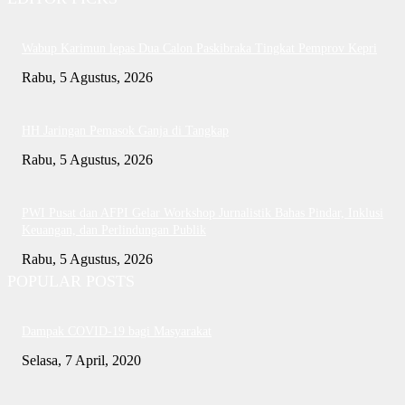
Wabup Karimun lepas Dua Calon Paskibraka Tingkat Pemprov Kepri
Rabu, 5 Agustus, 2026
HH Jaringan Pemasok Ganja di Tangkap
Rabu, 5 Agustus, 2026
PWI Pusat dan AFPI Gelar Workshop Jurnalistik Bahas Pindar, Inklusi
Keuangan, dan Perlindungan Publik
Rabu, 5 Agustus, 2026
POPULAR POSTS
Dampak COVID-19 bagi Masyarakat
Selasa, 7 April, 2020