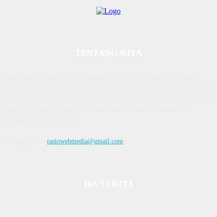
TENTANG KITA
Diterbitkan | Dikelola : PT. Laksana Rasio Media Inovasi | Pengesahan
Kemenkum HAM, No AHU 59522. AH. 01.01 Tahun 2018. Alamat : Town
House Cluster Puri Melati Blok A No. 2B, Batam Centre, Batam, Kepulauan
Riau Media rasio.co telah terverifikasi administrasi dan faktual oleh
dewanpers dengan ID 9564
Hubungi kami:
rasiowebmedia@gmail.com
IKUTI KITA