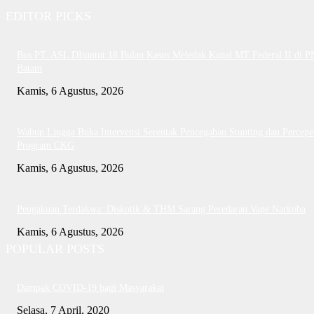
EDITOR PICKS
Bos PT. ASL DItuntut 18 Bulan Kasus Meledak Kapal MT Federal II di P
Batam
Kamis, 6 Agustus, 2026
Wabup Lingga Buka Intervensi Serentak Pencegahan Stunting dan Percepe
Program CKG
Kamis, 6 Agustus, 2026
Pengakuan Terdakwa: Diskotik & THM Sarang Peredaran Vape Narkoba
Kamis, 6 Agustus, 2026
POPULAR POSTS
Dampak COVID-19 bagi Masyarakat
Selasa, 7 April, 2020