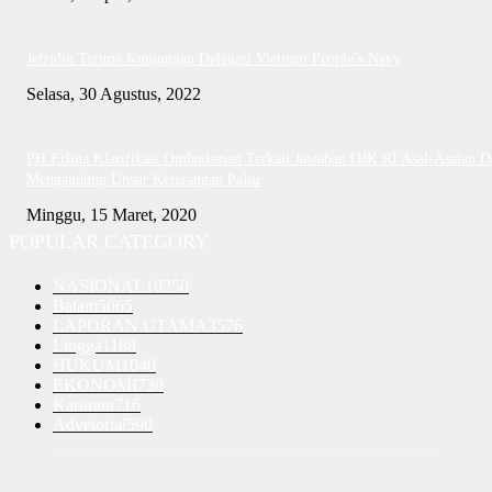
Jefridin Terima Kunjungan Delegasi Vietnam People’s Navy
Selasa, 30 Agustus, 2022
PH Erlina Klarifikasi Ombudsman Terkait Jawaban OJK RI Asal-Asalan D
Mengandung Unsur Keterangan Palsu
Minggu, 15 Maret, 2020
POPULAR CATEGORY
NASIONAL
10250
Batam
5065
LAPORAN UTAMA
3576
Lingga
1188
HUKUM
1040
EKONOMI
730
Karimun
716
Advetorial
590