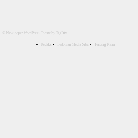
© Newspaper WordPress Theme by TagDiv
Redaksi
Pedoman Media Siber
Tentang Kami