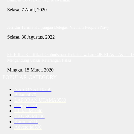
Dampak COVID-19 bagi Masyarakat
Selasa, 7 April, 2020
Jefridin Terima Kunjungan Delegasi Vietnam People’s Navy
Selasa, 30 Agustus, 2022
PH Erlina Klarifikasi Ombudsman Terkait Jawaban OJK RI Asal-Asalan D
Mengandung Unsur Keterangan Palsu
Minggu, 15 Maret, 2020
POPULAR CATEGORY
NASIONAL
10250
Batam
5070
LAPORAN UTAMA
3580
Lingga
1189
HUKUM
1040
EKONOMI
730
Karimun
716
Advetorial
590