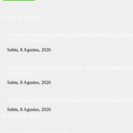
EDITOR PICKS
Dalih Junior dan Overmacht Diserang: Keluarga Natanael Tantang PH Te
Buktikan di Pengadilan
Sabtu, 8 Agustus, 2026
PWI Kepri Siapkan UKW Akbar 2026 Gratis, Siapkan 6 Kelompok denga
Verifikasi Ketat
Sabtu, 8 Agustus, 2026
Open Tournament Domino Awali Kegiatan HUT RI RW 04 Legenda Mala
Sabtu, 8 Agustus, 2026
POPULAR POSTS