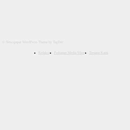
© Newspaper WordPress Theme by TagDiv
Redaksi
Pedoman Media Siber
Tentang Kami