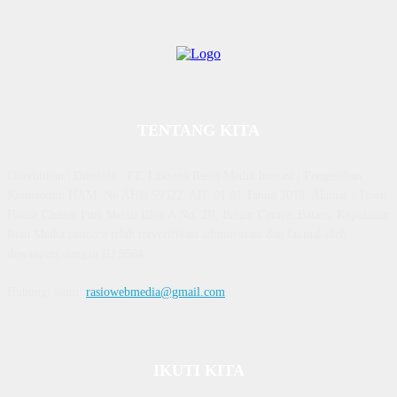
TENTANG KITA
Diterbitkan | Dikelola : PT. Laksana Rasio Media Inovasi | Pengesahan
Kemenkum HAM, No AHU 59522. AH. 01.01 Tahun 2018. Alamat : Town
House Cluster Puri Melati Blok A No. 2B, Batam Centre, Batam, Kepulauan
Riau Media rasio.co telah terverifikasi administrasi dan faktual oleh
dewanpers dengan ID 9564
Hubungi kami:
rasiowebmedia@gmail.com
IKUTI KITA