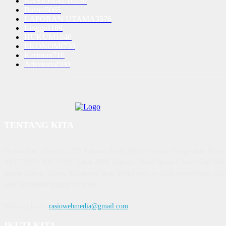
NASIONAL
10250
Batam
5065
LAPORAN UTAMA
3576
Lingga
1189
HUKUM
1040
EKONOMI
730
Karimun
716
Advetorial
590
TENTANG KITA
Diterbitkan | Dikelola : PT. Laksana Rasio Media Inovasi | Pengesahan K
AHU 59522. AH. 01.01 Tahun 2018. Alamat : Town House Cluster Puri Mela
Batam Centre, Batam, Kepulauan Riau Media rasio.co telah terverifikasi admin
oleh dewanpers dengan ID 9564
Hubungi kami:
rasiowebmedia@gmail.com
IKUTI KITA