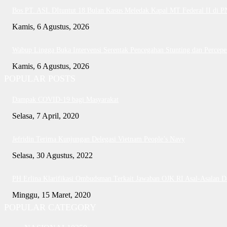
Bos PT. ASL DItuntut 18 Bulan Kasus Meledak Kapal MT Federal II di 
Kamis, 6 Agustus, 2026
Wabup Lingga Buka Intervensi Serentak Pencegahan Stunting dan Perce
Kamis, 6 Agustus, 2026
POPULAR POSTS
Dampak COVID-19 bagi Masyarakat
Selasa, 7 April, 2020
Jefridin Terima Kunjungan Delegasi Vietnam People’s Navy
Selasa, 30 Agustus, 2022
PH Erlina Klarifikasi Ombudsman Terkait Jawaban OJK RI Asal-Asalan 
Minggu, 15 Maret, 2020
POPULAR CATEGORY