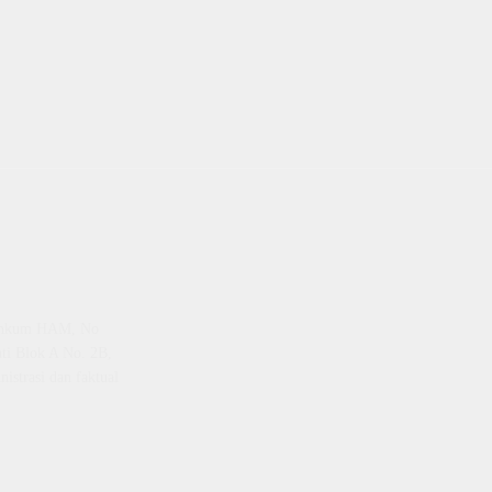
emenkum HAM, No
ti Blok A No. 2B,
istrasi dan faktual