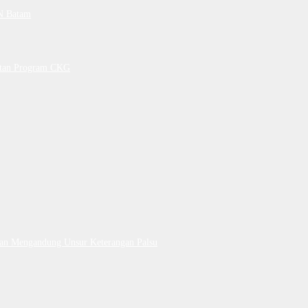
PN Batam
petan Program CKG
Dan Mengandung Unsur Keterangan Palsu