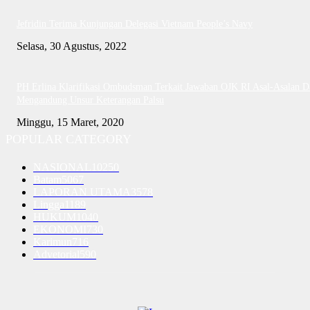
Jefridin Terima Kunjungan Delegasi Vietnam People’s Navy
Selasa, 30 Agustus, 2022
PH Erlina Klarifikasi Ombudsman Terkait Jawaban OJK RI Asal-Asalan D
Mengandung Unsur Keterangan Palsu
Minggu, 15 Maret, 2020
POPULAR CATEGORY
NASIONAL
10250
Batam
5067
LAPORAN UTAMA
3578
Lingga
1189
HUKUM
1040
EKONOMI
730
Karimun
716
Advetorial
590