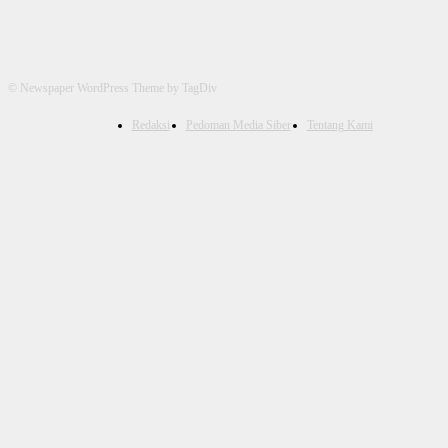
© Newspaper WordPress Theme by TagDiv
Redaksi
Pedoman Media Siber
Tentang Kami