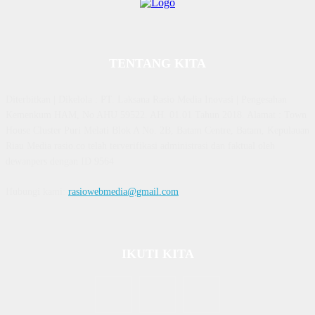
TENTANG KITA
Diterbitkan | Dikelola : PT. Laksana Rasio Media Inovasi | Pengesahan
Kemenkum HAM, No AHU 59522. AH. 01.01 Tahun 2018. Alamat : Town
House Cluster Puri Melati Blok A No. 2B, Batam Centre, Batam, Kepulauan
Riau Media rasio.co telah terverifikasi administrasi dan faktual oleh
dewanpers dengan ID 9564
Hubungi kami:
rasiowebmedia@gmail.com
IKUTI KITA