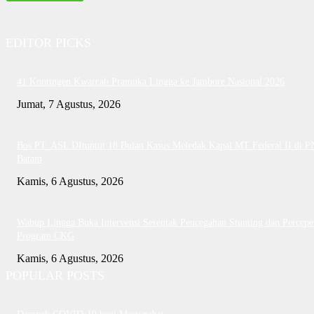
EDITOR PICKS
41 Kontingen Kwarcab Pramuka Lingga ke Jambore Nasional 2026
Jumat, 7 Agustus, 2026
Bos PT. ASL DItuntut 18 Bulan Kasus Meledak Kapal MT Federal II di P
Batam
Kamis, 6 Agustus, 2026
Wabup Lingga Buka Intervensi Serentak Pencegahan Stunting dan Percepe
Program CKG
Kamis, 6 Agustus, 2026
POPULAR POSTS