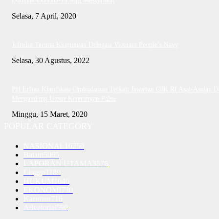
Dampak COVID-19 bagi Masyarakat
Selasa, 7 April, 2020
Jefridin Terima Kunjungan Delegasi Vietnam People’s Navy
Selasa, 30 Agustus, 2022
PH Erlina Klarifikasi Ombudsman Terkait Jawaban OJK RI Asal-Asalan D
Mengandung Unsur Keterangan Palsu
Minggu, 15 Maret, 2020
POPULAR CATEGORY
NASIONAL
10250
Batam
5065
LAPORAN UTAMA
3576
Lingga
1189
HUKUM
1040
EKONOMI
730
Karimun
716
Advetorial
590