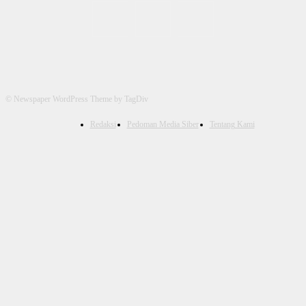
© Newspaper WordPress Theme by TagDiv
Redaksi
Pedoman Media Siber
Tentang Kami