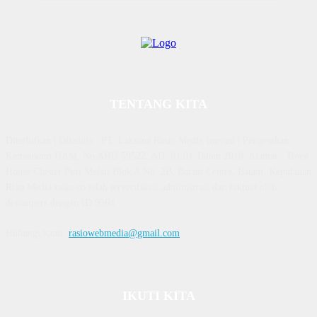
TENTANG KITA
Diterbitkan | Dikelola : PT. Laksana Rasio Media Inovasi | Pengesahan
Kemenkum HAM, No AHU 59522. AH. 01.01 Tahun 2018. Alamat : Town
House Cluster Puri Melati Blok A No. 2B, Batam Centre, Batam, Kepulauan
Riau Media rasio.co telah terverifikasi administrasi dan faktual oleh
dewanpers dengan ID 9564
Hubungi kami:
rasiowebmedia@gmail.com
IKUTI KITA