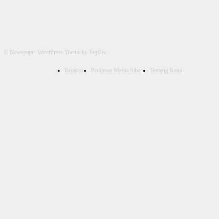
© Newspaper WordPress Theme by TagDiv
Redaksi
Pedoman Media Siber
Tentang Kami