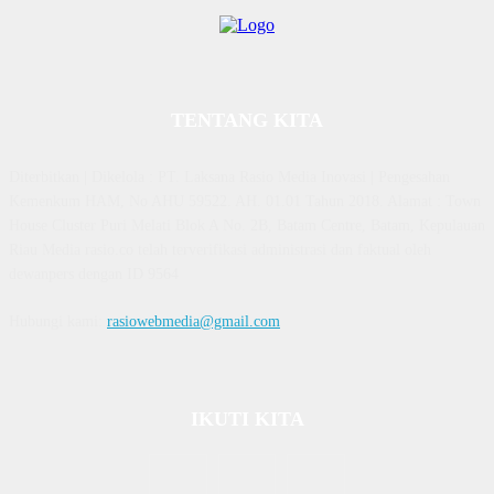
TENTANG KITA
Diterbitkan | Dikelola : PT. Laksana Rasio Media Inovasi | Pengesahan
Kemenkum HAM, No AHU 59522. AH. 01.01 Tahun 2018. Alamat : Town
House Cluster Puri Melati Blok A No. 2B, Batam Centre, Batam, Kepulauan
Riau Media rasio.co telah terverifikasi administrasi dan faktual oleh
dewanpers dengan ID 9564
Hubungi kami:
rasiowebmedia@gmail.com
IKUTI KITA