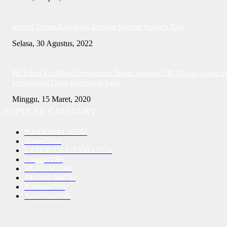
Jefridin Terima Kunjungan Delegasi Vietnam People’s Navy
Selasa, 30 Agustus, 2022
PH Erlina Klarifikasi Ombudsman Terkait Jawaban OJK RI Asal-Asalan D
Mengandung Unsur Keterangan Palsu
Minggu, 15 Maret, 2020
POPULAR CATEGORY
NASIONAL
10250
Batam
5065
LAPORAN UTAMA
3576
Lingga
1188
HUKUM
1040
EKONOMI
730
Karimun
716
Advetorial
590