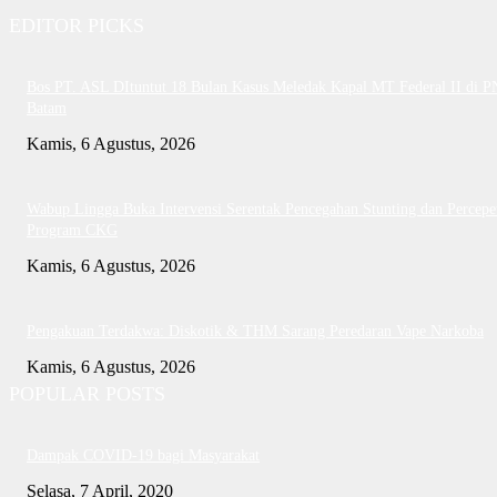
EDITOR PICKS
Bos PT. ASL DItuntut 18 Bulan Kasus Meledak Kapal MT Federal II di P
Batam
Kamis, 6 Agustus, 2026
Wabup Lingga Buka Intervensi Serentak Pencegahan Stunting dan Percepe
Program CKG
Kamis, 6 Agustus, 2026
Pengakuan Terdakwa: Diskotik & THM Sarang Peredaran Vape Narkoba
Kamis, 6 Agustus, 2026
POPULAR POSTS
Dampak COVID-19 bagi Masyarakat
Selasa, 7 April, 2020