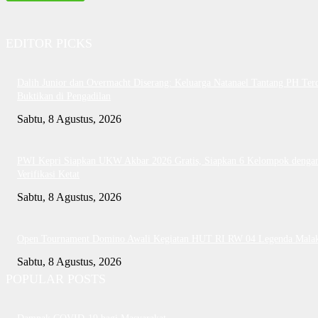
EDITOR PICKS
Dalih Junior dan Overmacht Diserang: Keluarga Natanael Tantang PH Te
Buktikan di Pengadilan
Sabtu, 8 Agustus, 2026
PWI Kepri Siapkan UKW Akbar 2026 Gratis, Siapkan 6 Kelompok denga
Verifikasi Ketat
Sabtu, 8 Agustus, 2026
Open Tournament Domino Awali Kegiatan HUT RI RW 04 Legenda Mala
Sabtu, 8 Agustus, 2026
POPULAR POSTS