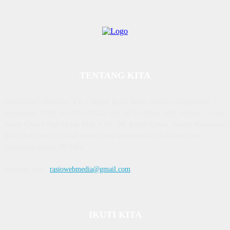
TENTANG KITA
Diterbitkan | Dikelola : PT. Laksana Rasio Media Inovasi | Pengesahan
Kemenkum HAM, No AHU 59522. AH. 01.01 Tahun 2018. Alamat : Town
House Cluster Puri Melati Blok A No. 2B, Batam Centre, Batam, Kepulauan
Riau Media rasio.co telah terverifikasi administrasi dan faktual oleh
dewanpers dengan ID 9564
Hubungi kami:
rasiowebmedia@gmail.com
IKUTI KITA