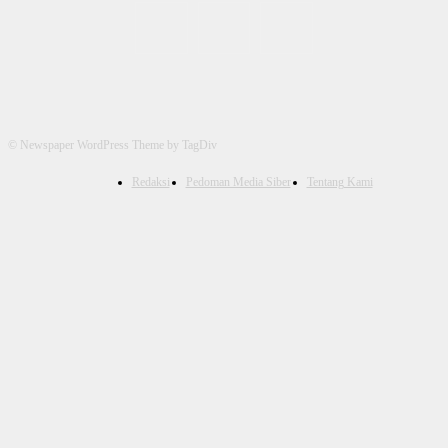
© Newspaper WordPress Theme by TagDiv
Redaksi
Pedoman Media Siber
Tentang Kami