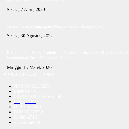
Dampak COVID-19 bagi Masyarakat
Selasa, 7 April, 2020
Jefridin Terima Kunjungan Delegasi Vietnam People’s Navy
Selasa, 30 Agustus, 2022
PH Erlina Klarifikasi Ombudsman Terkait Jawaban OJK RI Asal-Asalan D
Mengandung Unsur Keterangan Palsu
Minggu, 15 Maret, 2020
POPULAR CATEGORY
NASIONAL
10250
Batam
5070
LAPORAN UTAMA
3580
Lingga
1189
HUKUM
1040
EKONOMI
730
Karimun
716
Advetorial
590