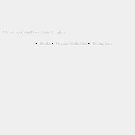
© Newspaper WordPress Theme by TagDiv
Redaksi
Pedoman Media Siber
Tentang Kami