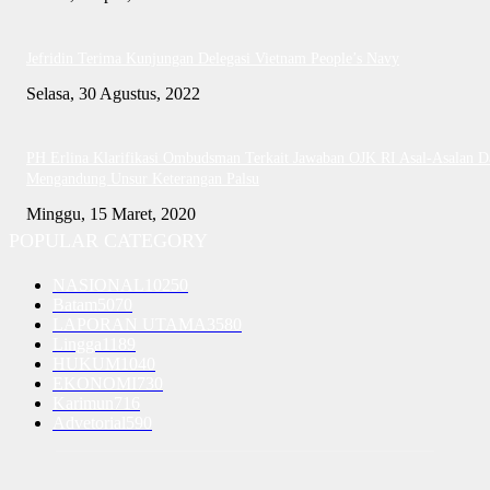
Jefridin Terima Kunjungan Delegasi Vietnam People’s Navy
Selasa, 30 Agustus, 2022
PH Erlina Klarifikasi Ombudsman Terkait Jawaban OJK RI Asal-Asalan D
Mengandung Unsur Keterangan Palsu
Minggu, 15 Maret, 2020
POPULAR CATEGORY
NASIONAL
10250
Batam
5070
LAPORAN UTAMA
3580
Lingga
1189
HUKUM
1040
EKONOMI
730
Karimun
716
Advetorial
590