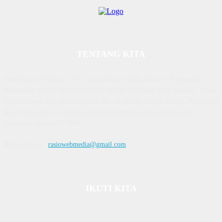
TENTANG KITA
Diterbitkan | Dikelola : PT. Laksana Rasio Media Inovasi | Pengesahan
Kemenkum HAM, No AHU 59522. AH. 01.01 Tahun 2018. Alamat : Town
House Cluster Puri Melati Blok A No. 2B, Batam Centre, Batam, Kepulauan
Riau Media rasio.co telah terverifikasi administrasi dan faktual oleh
dewanpers dengan ID 9564
Hubungi kami:
rasiowebmedia@gmail.com
IKUTI KITA