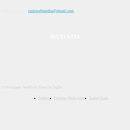
Hubungi kami:
rasiowebmedia@gmail.com
IKUTI KITA
© Newspaper WordPress Theme by TagDiv
Redaksi
Pedoman Media Siber
Tentang Kami