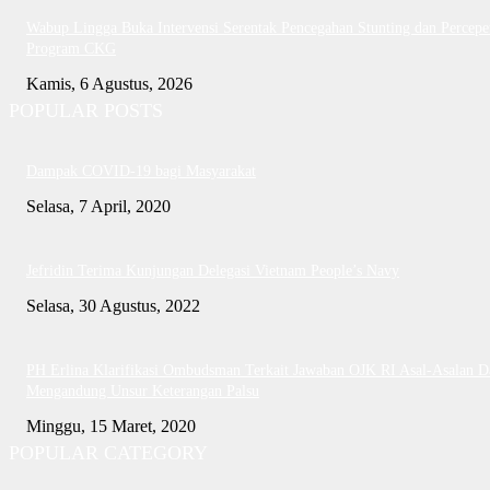
Wabup Lingga Buka Intervensi Serentak Pencegahan Stunting dan Percepe
Program CKG
Kamis, 6 Agustus, 2026
POPULAR POSTS
Dampak COVID-19 bagi Masyarakat
Selasa, 7 April, 2020
Jefridin Terima Kunjungan Delegasi Vietnam People’s Navy
Selasa, 30 Agustus, 2022
PH Erlina Klarifikasi Ombudsman Terkait Jawaban OJK RI Asal-Asalan D
Mengandung Unsur Keterangan Palsu
Minggu, 15 Maret, 2020
POPULAR CATEGORY