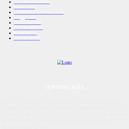
NASIONAL
10250
Batam
5065
LAPORAN UTAMA
3576
Lingga
1189
HUKUM
1040
EKONOMI
730
Karimun
716
Advetorial
590
TENTANG KITA
Diterbitkan | Dikelola : PT. Laksana Rasio Media Inovasi | Pengesahan
Kemenkum HAM, No AHU 59522. AH. 01.01 Tahun 2018. Alamat : Town
House Cluster Puri Melati Blok A No. 2B, Batam Centre, Batam, Kepulauan
Riau Media rasio.co telah terverifikasi administrasi dan faktual oleh
dewanpers dengan ID 9564