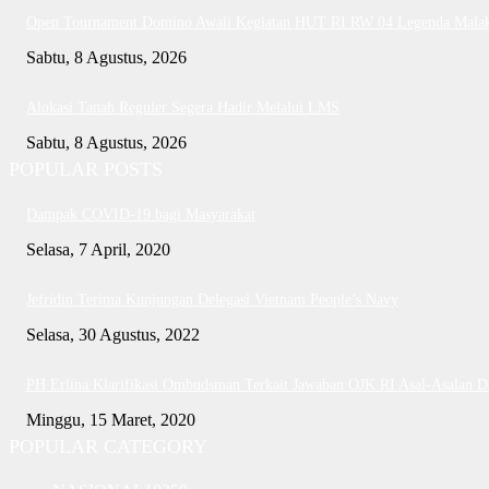
Open Tournament Domino Awali Kegiatan HUT RI RW 04 Legenda Mala
Sabtu, 8 Agustus, 2026
Alokasi Tanah Reguler Segera Hadir Melalui LMS
Sabtu, 8 Agustus, 2026
POPULAR POSTS
Dampak COVID-19 bagi Masyarakat
Selasa, 7 April, 2020
Jefridin Terima Kunjungan Delegasi Vietnam People’s Navy
Selasa, 30 Agustus, 2022
PH Erlina Klarifikasi Ombudsman Terkait Jawaban OJK RI Asal-Asalan 
Minggu, 15 Maret, 2020
POPULAR CATEGORY