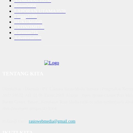
NASIONAL
10250
Batam
5068
LAPORAN UTAMA
3578
Lingga
1189
HUKUM
1040
EKONOMI
730
Karimun
716
Advetorial
590
TENTANG KITA
Diterbitkan | Dikelola : PT. Laksana Rasio Media Inovasi | Pengesahan K
AHU 59522. AH. 01.01 Tahun 2018. Alamat : Town House Cluster Puri Mela
Batam Centre, Batam, Kepulauan Riau Media rasio.co telah terverifikasi admin
oleh dewanpers dengan ID 9564
Hubungi kami:
rasiowebmedia@gmail.com
IKUTI KITA