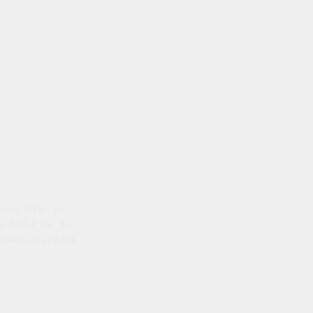
emenkum HAM, No
ti Blok A No. 2B,
istrasi dan faktual