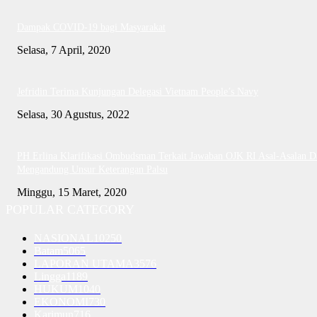
Dampak COVID-19 bagi Masyarakat
Selasa, 7 April, 2020
Jefridin Terima Kunjungan Delegasi Vietnam People’s Navy
Selasa, 30 Agustus, 2022
PH Erlina Klarifikasi Ombudsman Terkait Jawaban OJK RI Asal-Asalan D
Mengandung Unsur Keterangan Palsu
Minggu, 15 Maret, 2020
POPULAR CATEGORY
NASIONAL
10250
Batam
5065
LAPORAN UTAMA
3576
Lingga
1189
HUKUM
1040
EKONOMI
730
Karimun
716