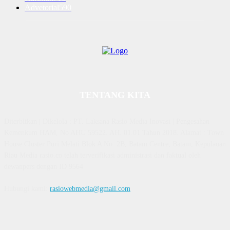
Advetorial
590
TENTANG KITA
Diterbitkan | Dikelola : PT. Laksana Rasio Media Inovasi | Pengesahan
Kemenkum HAM, No AHU 59522. AH. 01.01 Tahun 2018. Alamat : Town
House Cluster Puri Melati Blok A No. 2B, Batam Centre, Batam, Kepulauan
Riau Media rasio.co telah terverifikasi administrasi dan faktual oleh
dewanpers dengan ID 9564
Hubungi kami:
rasiowebmedia@gmail.com