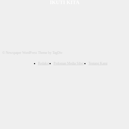
IKUTI KITA
© Newspaper WordPress Theme by TagDiv
Redaksi
Pedoman Media Siber
Tentang Kami