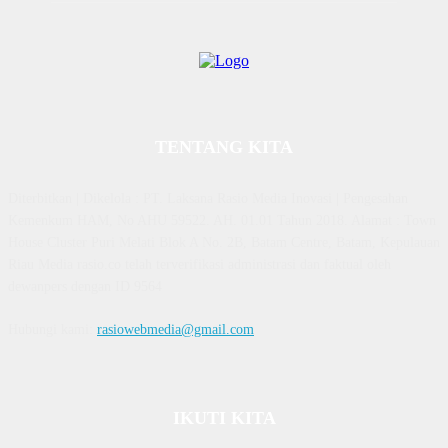
TENTANG KITA
Diterbitkan | Dikelola : PT. Laksana Rasio Media Inovasi | Pengesahan
Kemenkum HAM, No AHU 59522. AH. 01.01 Tahun 2018. Alamat : Town
House Cluster Puri Melati Blok A No. 2B, Batam Centre, Batam, Kepulauan
Riau Media rasio.co telah terverifikasi administrasi dan faktual oleh
dewanpers dengan ID 9564
Hubungi kami:
rasiowebmedia@gmail.com
IKUTI KITA