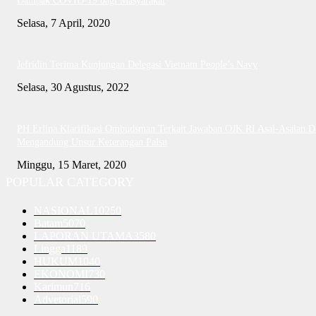
Dampak COVID-19 bagi Masyarakat
Selasa, 7 April, 2020
Jefridin Terima Kunjungan Delegasi Vietnam People’s Navy
Selasa, 30 Agustus, 2022
PH Erlina Klarifikasi Ombudsman Terkait Jawaban OJK RI Asal-Asalan D
Mengandung Unsur Keterangan Palsu
Minggu, 15 Maret, 2020
POPULAR CATEGORY
NASIONAL
10250
Batam
5070
LAPORAN UTAMA
3580
Lingga
1189
HUKUM
1040
EKONOMI
730
Karimun
716
Advetorial
590