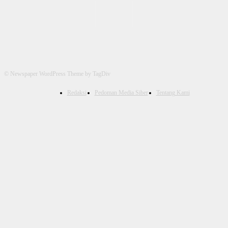
© Newspaper WordPress Theme by TagDiv
Redaksi
Pedoman Media Siber
Tentang Kami