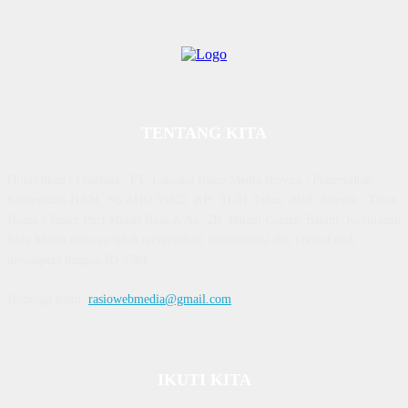
TENTANG KITA
Diterbitkan | Dikelola : PT. Laksana Rasio Media Inovasi | Pengesahan
Kemenkum HAM, No AHU 59522. AH. 01.01 Tahun 2018. Alamat : Town
House Cluster Puri Melati Blok A No. 2B, Batam Centre, Batam, Kepulauan
Riau Media rasio.co telah terverifikasi administrasi dan faktual oleh
dewanpers dengan ID 9564
Hubungi kami:
rasiowebmedia@gmail.com
IKUTI KITA