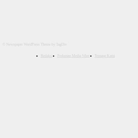
© Newspaper WordPress Theme by TagDiv
Redaksi
Pedoman Media Siber
Tentang Kami