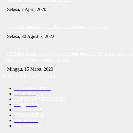
Selasa, 7 April, 2020
Jefridin Terima Kunjungan Delegasi Vietnam People’s Navy
Selasa, 30 Agustus, 2022
PH Erlina Klarifikasi Ombudsman Terkait Jawaban OJK RI Asal-Asalan D
Mengandung Unsur Keterangan Palsu
Minggu, 15 Maret, 2020
POPULAR CATEGORY
NASIONAL
10250
Batam
5073
LAPORAN UTAMA
3583
Lingga
1189
HUKUM
1040
EKONOMI
730
Karimun
716
Advetorial
590