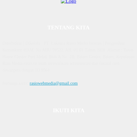
TENTANG KITA
Diterbitkan | Dikelola : PT. Laksana Rasio Media Inovasi | Pengesahan
Kemenkum HAM, No AHU 59522. AH. 01.01 Tahun 2018. Alamat : Town
House Cluster Puri Melati Blok A No. 2B, Batam Centre, Batam, Kepulauan
Riau Media rasio.co telah terverifikasi administrasi dan faktual oleh
dewanpers dengan ID 9564
Hubungi kami:
rasiowebmedia@gmail.com
IKUTI KITA