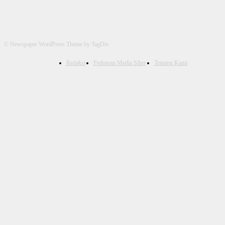
© Newspaper WordPress Theme by TagDiv
Redaksi
Pedoman Media Siber
Tentang Kami