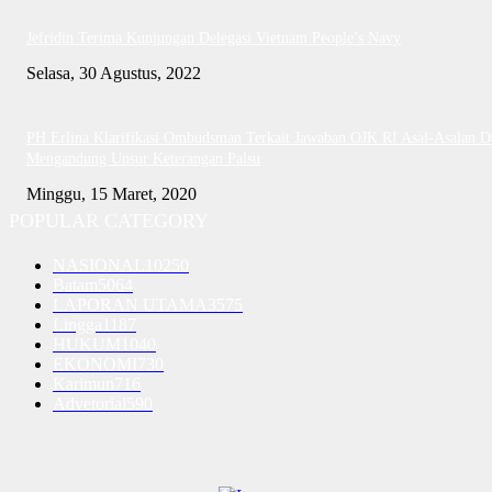
Jefridin Terima Kunjungan Delegasi Vietnam People’s Navy
Selasa, 30 Agustus, 2022
PH Erlina Klarifikasi Ombudsman Terkait Jawaban OJK RI Asal-Asalan D
Mengandung Unsur Keterangan Palsu
Minggu, 15 Maret, 2020
POPULAR CATEGORY
NASIONAL
10250
Batam
5064
LAPORAN UTAMA
3575
Lingga
1187
HUKUM
1040
EKONOMI
730
Karimun
716
Advetorial
590