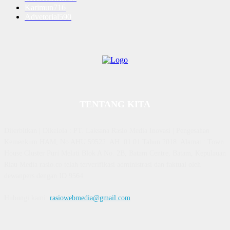
Karimun
716
Advetorial
590
TENTANG KITA
Diterbitkan | Dikelola : PT. Laksana Rasio Media Inovasi | Pengesahan
Kemenkum HAM, No AHU 59522. AH. 01.01 Tahun 2018. Alamat : Town
House Cluster Puri Melati Blok A No. 2B, Batam Centre, Batam, Kepulauan
Riau Media rasio.co telah terverifikasi administrasi dan faktual oleh
dewanpers dengan ID 9564
Hubungi kami:
rasiowebmedia@gmail.com