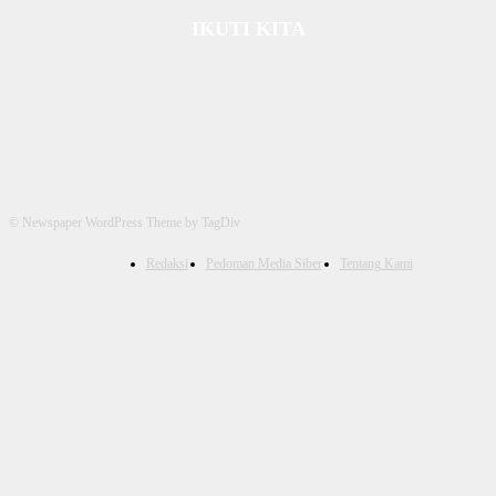
IKUTI KITA
© Newspaper WordPress Theme by TagDiv
Redaksi
Pedoman Media Siber
Tentang Kami