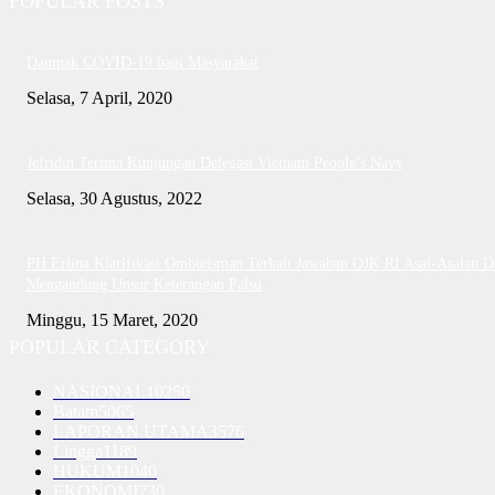
POPULAR POSTS
Dampak COVID-19 bagi Masyarakat
Selasa, 7 April, 2020
Jefridin Terima Kunjungan Delegasi Vietnam People’s Navy
Selasa, 30 Agustus, 2022
PH Erlina Klarifikasi Ombudsman Terkait Jawaban OJK RI Asal-Asalan D
Mengandung Unsur Keterangan Palsu
Minggu, 15 Maret, 2020
POPULAR CATEGORY
NASIONAL
10250
Batam
5065
LAPORAN UTAMA
3576
Lingga
1189
HUKUM
1040
EKONOMI
730