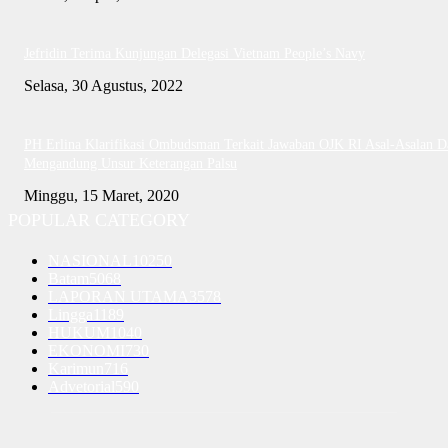
Jefridin Terima Kunjungan Delegasi Vietnam People’s Navy
Selasa, 30 Agustus, 2022
PH Erlina Klarifikasi Ombudsman Terkait Jawaban OJK RI Asal-Asalan D
Mengandung Unsur Keterangan Palsu
Minggu, 15 Maret, 2020
POPULAR CATEGORY
NASIONAL
10250
Batam
5068
LAPORAN UTAMA
3578
Lingga
1189
HUKUM
1040
EKONOMI
730
Karimun
716
Advetorial
590