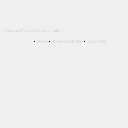
© Newspaper WordPress Theme by TagDiv
Redaksi
Pedoman Media Siber
Tentang Kami