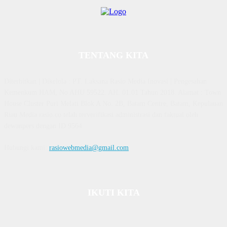
TENTANG KITA
Diterbitkan | Dikelola : PT. Laksana Rasio Media Inovasi | Pengesahan
Kemenkum HAM, No AHU 59522. AH. 01.01 Tahun 2018. Alamat : Town
House Cluster Puri Melati Blok A No. 2B, Batam Centre, Batam, Kepulauan
Riau Media rasio.co telah terverifikasi administrasi dan faktual oleh
dewanpers dengan ID 9564
Hubungi kami:
rasiowebmedia@gmail.com
IKUTI KITA