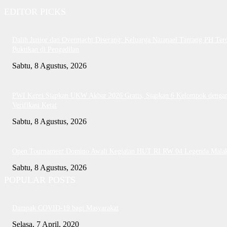
EDITOR PICKS
Dalih Junior dan Overmacht Diserang: Keluarga Natanael Tantang PH Te
Buktikan di Pengadilan
Sabtu, 8 Agustus, 2026
PWI Kepri Siapkan UKW Akbar 2026 Gratis, Siapkan 6 Kelompok denga
Verifikasi Ketat
Sabtu, 8 Agustus, 2026
Open Tournament Domino Awali Kegiatan HUT RI RW 04 Legenda Mala
Sabtu, 8 Agustus, 2026
POPULAR POSTS
Dampak COVID-19 bagi Masyarakat
Selasa, 7 April, 2020