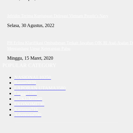
Jefridin Terima Kunjungan Delegasi Vietnam People’s Navy
Selasa, 30 Agustus, 2022
PH Erlina Klarifikasi Ombudsman Terkait Jawaban OJK RI Asal-Asalan D
Mengandung Unsur Keterangan Palsu
Minggu, 15 Maret, 2020
POPULAR CATEGORY
NASIONAL
10250
Batam
5070
LAPORAN UTAMA
3580
Lingga
1189
HUKUM
1040
EKONOMI
730
Karimun
716
Advetorial
590