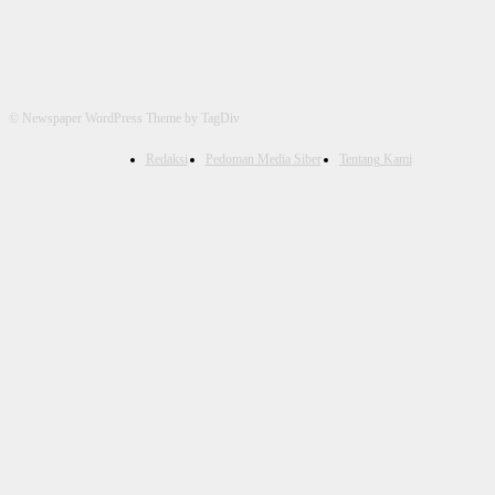
© Newspaper WordPress Theme by TagDiv
Redaksi
Pedoman Media Siber
Tentang Kami