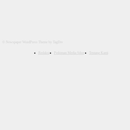
© Newspaper WordPress Theme by TagDiv
Redaksi
Pedoman Media Siber
Tentang Kami