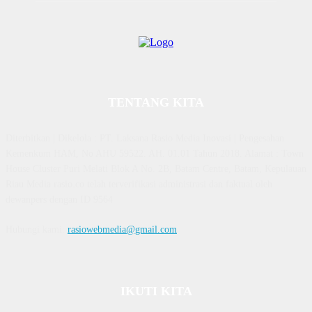
TENTANG KITA
Diterbitkan | Dikelola : PT. Laksana Rasio Media Inovasi | Pengesahan
Kemenkum HAM, No AHU 59522. AH. 01.01 Tahun 2018. Alamat : Town
House Cluster Puri Melati Blok A No. 2B, Batam Centre, Batam, Kepulauan
Riau Media rasio.co telah terverifikasi administrasi dan faktual oleh
dewanpers dengan ID 9564
Hubungi kami:
rasiowebmedia@gmail.com
IKUTI KITA