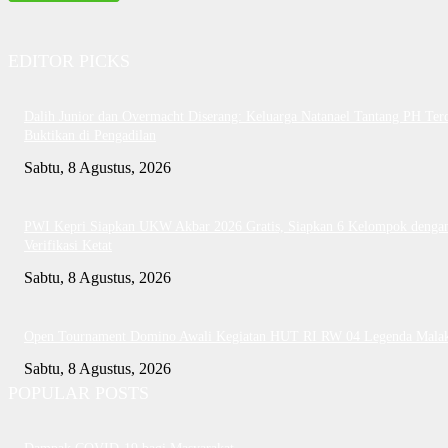
EDITOR PICKS
Dalih Junior dan Overmacht Diserang: Keluarga Natanael Tantang PH Te
Buktikan di Pengadilan
Sabtu, 8 Agustus, 2026
PWI Kepri Siapkan UKW Akbar 2026 Gratis, Siapkan 6 Kelompok denga
Verifikasi Ketat
Sabtu, 8 Agustus, 2026
Open Tournament Domino Awali Kegiatan HUT RI RW 04 Legenda Mala
Sabtu, 8 Agustus, 2026
POPULAR POSTS