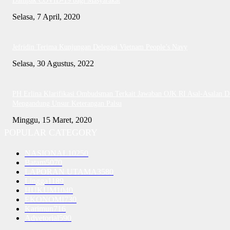
Dampak COVID-19 bagi Masyarakat
Selasa, 7 April, 2020
Jefridin Terima Kunjungan Delegasi Vietnam People’s Navy
Selasa, 30 Agustus, 2022
PH Erlina Klarifikasi Ombudsman Terkait Jawaban OJK RI Asal-Asalan D
Mengandung Unsur Keterangan Palsu
Minggu, 15 Maret, 2020
POPULAR CATEGORY
NASIONAL
10250
Batam
5070
LAPORAN UTAMA
3580
Lingga
1189
HUKUM
1040
EKONOMI
730
Karimun
716
Advetorial
590