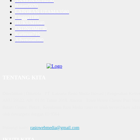
NASIONAL
10250
Batam
5070
LAPORAN UTAMA
3580
Lingga
1189
HUKUM
1040
EKONOMI
730
Karimun
716
Advetorial
590
TENTANG KITA
Diterbitkan | Dikelola : PT. Laksana Rasio Media Inovasi | Pengesahan K
AHU 59522. AH. 01.01 Tahun 2018. Alamat : Town House Cluster Puri Mela
Batam Centre, Batam, Kepulauan Riau Media rasio.co telah terverifikasi admin
oleh dewanpers dengan ID 9564
Hubungi kami:
rasiowebmedia@gmail.com
IKUTI KITA