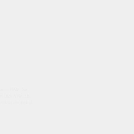
emenkum HAM, No
ti Blok A No. 2B,
istrasi dan faktual