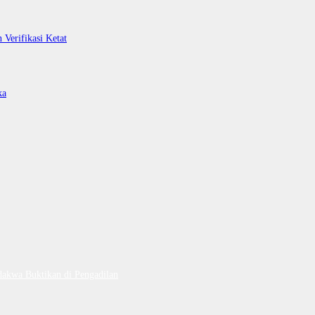
Verifikasi Ketat
ka
dakwa Buktikan di Pengadilan