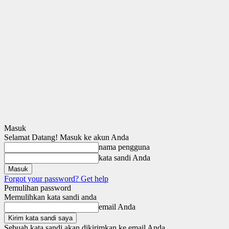
Masuk
Selamat Datang! Masuk ke akun Anda
nama pengguna
kata sandi Anda
Forgot your password? Get help
Pemulihan password
Memulihkan kata sandi anda
email Anda
Sebuah kata sandi akan dikirimkan ke email Anda.