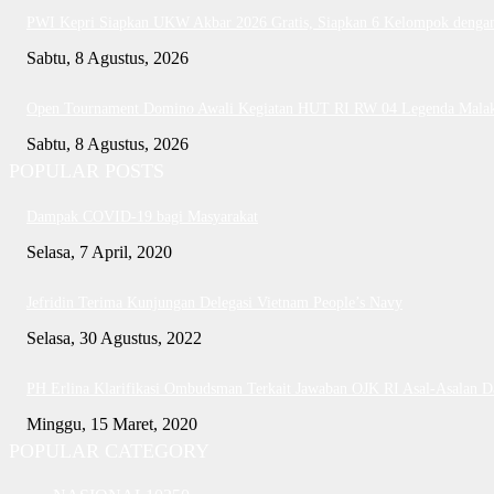
PWI Kepri Siapkan UKW Akbar 2026 Gratis, Siapkan 6 Kelompok dengan 
Sabtu, 8 Agustus, 2026
Open Tournament Domino Awali Kegiatan HUT RI RW 04 Legenda Mala
Sabtu, 8 Agustus, 2026
POPULAR POSTS
Dampak COVID-19 bagi Masyarakat
Selasa, 7 April, 2020
Jefridin Terima Kunjungan Delegasi Vietnam People’s Navy
Selasa, 30 Agustus, 2022
PH Erlina Klarifikasi Ombudsman Terkait Jawaban OJK RI Asal-Asalan 
Minggu, 15 Maret, 2020
POPULAR CATEGORY