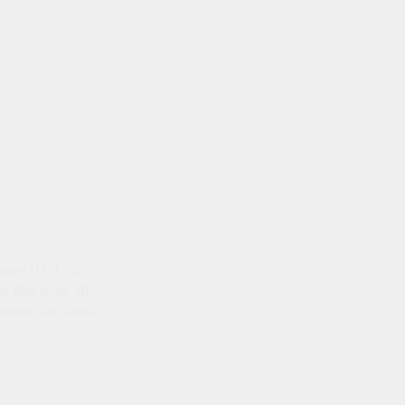
emenkum HAM, No
ti Blok A No. 2B,
istrasi dan faktual