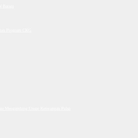
PN Batam
petan Program CKG
Dan Mengandung Unsur Keterangan Palsu