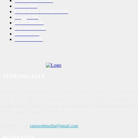
NASIONAL
10250
Batam
5065
LAPORAN UTAMA
3576
Lingga
1189
HUKUM
1040
EKONOMI
730
Karimun
716
Advetorial
590
TENTANG KITA
Diterbitkan | Dikelola : PT. Laksana Rasio Media Inovasi | Pengesahan K
AHU 59522. AH. 01.01 Tahun 2018. Alamat : Town House Cluster Puri Mela
Batam Centre, Batam, Kepulauan Riau Media rasio.co telah terverifikasi admin
oleh dewanpers dengan ID 9564
Hubungi kami:
rasiowebmedia@gmail.com
IKUTI KITA