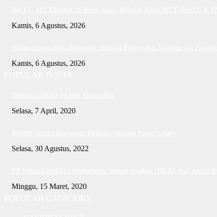
Bos PT. ASL DItuntut 18 Bulan Kasus Meledak Kapal MT Federal II di 
Kamis, 6 Agustus, 2026
Wabup Lingga Buka Intervensi Serentak Pencegahan Stunting dan Perce
Kamis, 6 Agustus, 2026
POPULAR POSTS
Dampak COVID-19 bagi Masyarakat
Selasa, 7 April, 2020
Jefridin Terima Kunjungan Delegasi Vietnam People’s Navy
Selasa, 30 Agustus, 2022
PH Erlina Klarifikasi Ombudsman Terkait Jawaban OJK RI Asal-Asalan 
Minggu, 15 Maret, 2020
POPULAR CATEGORY