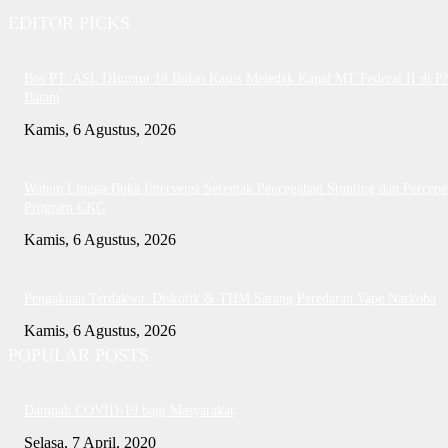
EDITOR PICKS
Bos PT. ASL DItuntut 18 Bulan Kasus Meledak Kapal MT Federal II di P
Batam
Kamis, 6 Agustus, 2026
Wabup Lingga Buka Intervensi Serentak Pencegahan Stunting dan Percepe
Program CKG
Kamis, 6 Agustus, 2026
Pengakuan Terdakwa: Diskotik & THM Sarang Peredaran Vape Narkoba
Kamis, 6 Agustus, 2026
POPULAR POSTS
Dampak COVID-19 bagi Masyarakat
Selasa, 7 April, 2020