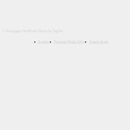
© Newspaper WordPress Theme by TagDiv
Redaksi
Pedoman Media Siber
Tentang Kami