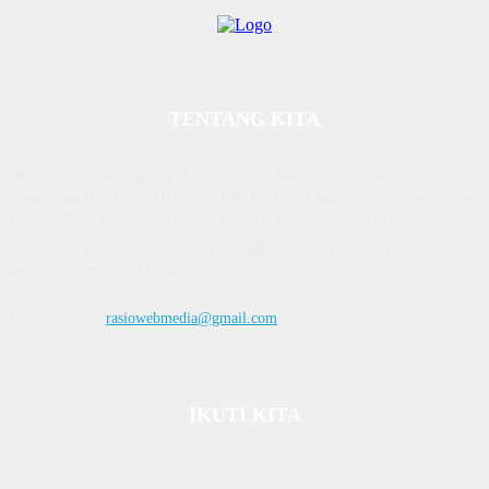
TENTANG KITA
Diterbitkan | Dikelola : PT. Laksana Rasio Media Inovasi | Pengesahan
Kemenkum HAM, No AHU 59522. AH. 01.01 Tahun 2018. Alamat : Town
House Cluster Puri Melati Blok A No. 2B, Batam Centre, Batam, Kepulauan
Riau Media rasio.co telah terverifikasi administrasi dan faktual oleh
dewanpers dengan ID 9564
Hubungi kami:
rasiowebmedia@gmail.com
IKUTI KITA