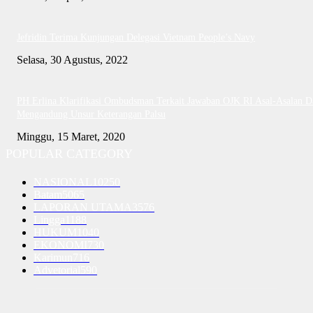
Jefridin Terima Kunjungan Delegasi Vietnam People’s Navy
Selasa, 30 Agustus, 2022
PH Erlina Klarifikasi Ombudsman Terkait Jawaban OJK RI Asal-Asalan D
Mengandung Unsur Keterangan Palsu
Minggu, 15 Maret, 2020
POPULAR CATEGORY
NASIONAL
10250
Batam
5065
LAPORAN UTAMA
3576
Lingga
1188
HUKUM
1040
EKONOMI
730
Karimun
716
Advetorial
590