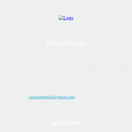
TENTANG KITA
Diterbitkan | Dikelola : PT. Laksana Rasio Media Inovasi | Pengesahan
Kemenkum HAM, No AHU 59522. AH. 01.01 Tahun 2018. Alamat : Town
House Cluster Puri Melati Blok A No. 2B, Batam Centre, Batam, Kepulauan
Riau Media rasio.co telah terverifikasi administrasi dan faktual oleh
dewanpers dengan ID 9564
Hubungi kami:
rasiowebmedia@gmail.com
IKUTI KITA