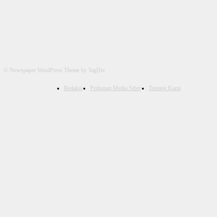
© Newspaper WordPress Theme by TagDiv
Redaksi
Pedoman Media Siber
Tentang Kami