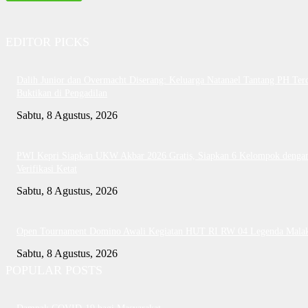
EDITOR PICKS
Dalih Junior dan Overmacht Diserang: Keluarga Natanael Tantang PH Te
Buktikan di Pengadilan
Sabtu, 8 Agustus, 2026
PWI Kepri Siapkan UKW Akbar 2026 Gratis, Siapkan 6 Kelompok denga
Verifikasi Ketat
Sabtu, 8 Agustus, 2026
Open Tournament Domino Awali Kegiatan HUT RI RW 04 Legenda Mala
Sabtu, 8 Agustus, 2026
POPULAR POSTS