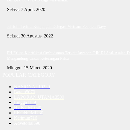
Dampak COVID-19 bagi Masyarakat
Selasa, 7 April, 2020
Jefridin Terima Kunjungan Delegasi Vietnam People’s Navy
Selasa, 30 Agustus, 2022
PH Erlina Klarifikasi Ombudsman Terkait Jawaban OJK RI Asal-Asalan D
Mengandung Unsur Keterangan Palsu
Minggu, 15 Maret, 2020
POPULAR CATEGORY
NASIONAL
10250
Batam
5070
LAPORAN UTAMA
3580
Lingga
1189
HUKUM
1040
EKONOMI
730
Karimun
716
Advetorial
590