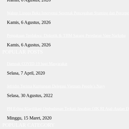
Wabup Lingga Buka Intervensi Serentak Pencegahan Stunting dan Perce
Kamis, 6 Agustus, 2026
Pengakuan Terdakwa: Diskotik & THM Sarang Peredaran Vape Narkoba
Kamis, 6 Agustus, 2026
POPULAR POSTS
Dampak COVID-19 bagi Masyarakat
Selasa, 7 April, 2020
Jefridin Terima Kunjungan Delegasi Vietnam People’s Navy
Selasa, 30 Agustus, 2022
PH Erlina Klarifikasi Ombudsman Terkait Jawaban OJK RI Asal-Asalan 
Minggu, 15 Maret, 2020
POPULAR CATEGORY