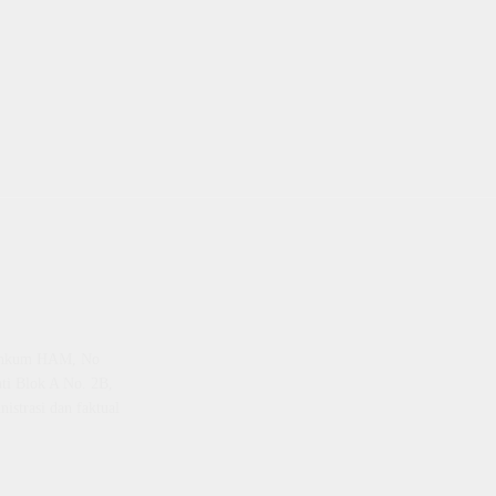
emenkum HAM, No
ti Blok A No. 2B,
istrasi dan faktual