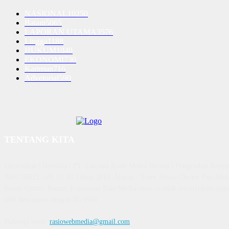
NASIONAL
10250
Batam
5065
LAPORAN UTAMA
3576
Lingga
1188
HUKUM
1040
EKONOMI
730
Karimun
716
Advetorial
590
TENTANG KITA
Diterbitkan | Dikelola : PT. Laksana Rasio Media Inovasi | Pengesahan K
AHU 59522. AH. 01.01 Tahun 2018. Alamat : Town House Cluster Puri Mela
Batam Centre, Batam, Kepulauan Riau Media rasio.co telah terverifikasi admin
oleh dewanpers dengan ID 9564
Hubungi kami:
rasiowebmedia@gmail.com