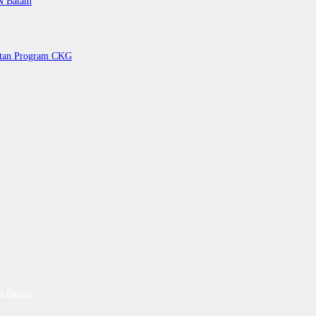
PN Batam
petan Program CKG
PN Batam