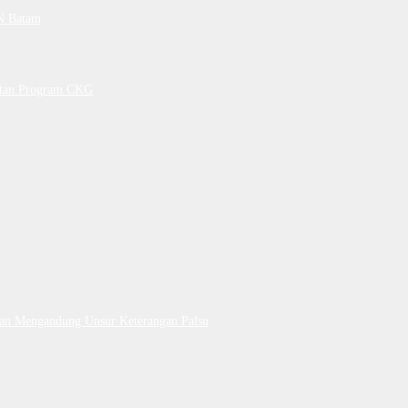
PN Batam
petan Program CKG
Dan Mengandung Unsur Keterangan Palsu