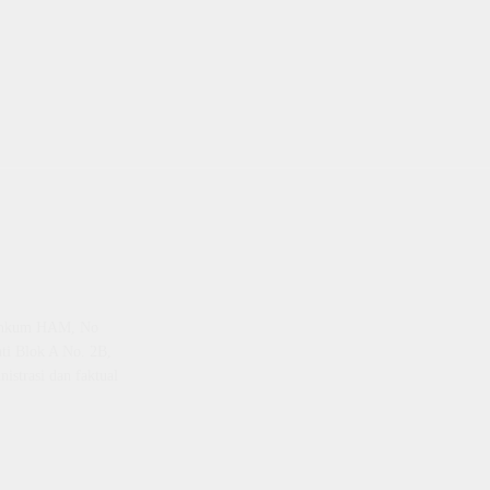
emenkum HAM, No
ti Blok A No. 2B,
istrasi dan faktual