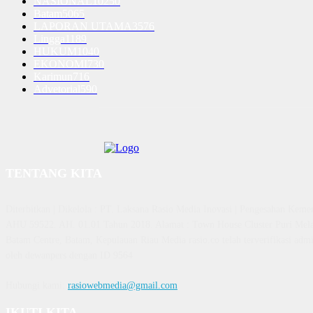
NASIONAL
10250
Batam
5065
LAPORAN UTAMA
3576
Lingga
1189
HUKUM
1040
EKONOMI
730
Karimun
716
Advetorial
590
TENTANG KITA
Diterbitkan | Dikelola : PT. Laksana Rasio Media Inovasi | Pengesahan K
AHU 59522. AH. 01.01 Tahun 2018. Alamat : Town House Cluster Puri Mela
Batam Centre, Batam, Kepulauan Riau Media rasio.co telah terverifikasi admin
oleh dewanpers dengan ID 9564
Hubungi kami:
rasiowebmedia@gmail.com
IKUTI KITA