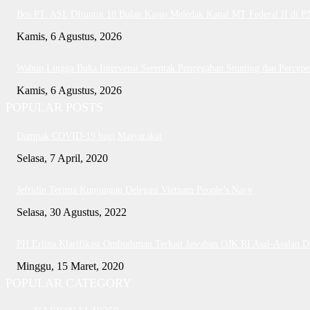
Bos PT. ASL DItuntut 18 Bulan Kasus Meledak Kapal MT Federal II di 
Kamis, 6 Agustus, 2026
Wabup Lingga Buka Intervensi Serentak Pencegahan Stunting dan Perce
Kamis, 6 Agustus, 2026
POPULAR POSTS
Dampak COVID-19 bagi Masyarakat
Selasa, 7 April, 2020
Jefridin Terima Kunjungan Delegasi Vietnam People’s Navy
Selasa, 30 Agustus, 2022
PH Erlina Klarifikasi Ombudsman Terkait Jawaban OJK RI Asal-Asalan 
Minggu, 15 Maret, 2020
POPULAR CATEGORY