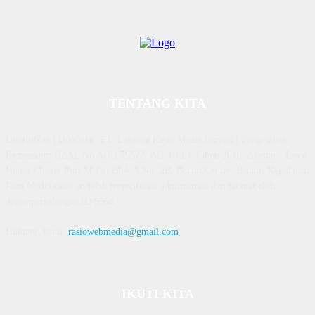
TENTANG KITA
Diterbitkan | Dikelola : PT. Laksana Rasio Media Inovasi | Pengesahan
Kemenkum HAM, No AHU 59522. AH. 01.01 Tahun 2018. Alamat : Town
House Cluster Puri Melati Blok A No. 2B, Batam Centre, Batam, Kepulauan
Riau Media rasio.co telah terverifikasi administrasi dan faktual oleh
dewanpers dengan ID 9564
Hubungi kami:
rasiowebmedia@gmail.com
IKUTI KITA