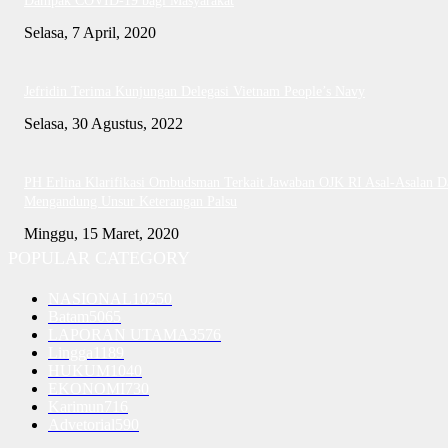
Dampak COVID-19 bagi Masyarakat
Selasa, 7 April, 2020
Jefridin Terima Kunjungan Delegasi Vietnam People’s Navy
Selasa, 30 Agustus, 2022
PH Erlina Klarifikasi Ombudsman Terkait Jawaban OJK RI Asal-Asalan D
Mengandung Unsur Keterangan Palsu
Minggu, 15 Maret, 2020
POPULAR CATEGORY
NASIONAL
10250
Batam
5065
LAPORAN UTAMA
3576
Lingga
1189
HUKUM
1040
EKONOMI
730
Karimun
716
Advetorial
590