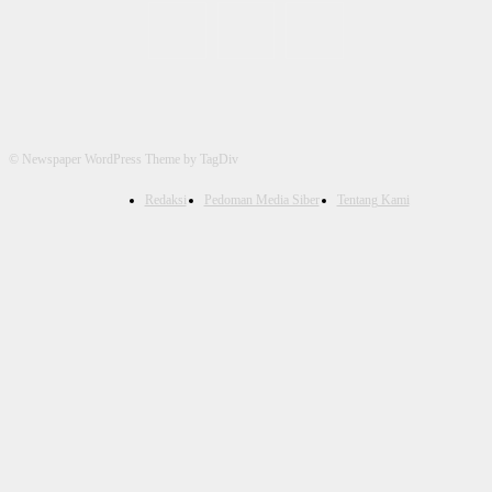
© Newspaper WordPress Theme by TagDiv
Redaksi
Pedoman Media Siber
Tentang Kami