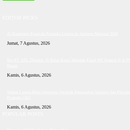
EDITOR PICKS
41 Kontingen Kwarcab Pramuka Lingga ke Jambore Nasional 2026
Jumat, 7 Agustus, 2026
Bos PT. ASL DItuntut 18 Bulan Kasus Meledak Kapal MT Federal II di P
Batam
Kamis, 6 Agustus, 2026
Wabup Lingga Buka Intervensi Serentak Pencegahan Stunting dan Percepe
Program CKG
Kamis, 6 Agustus, 2026
POPULAR POSTS