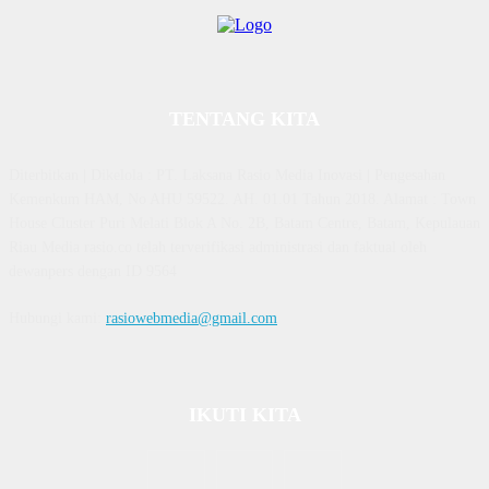
TENTANG KITA
Diterbitkan | Dikelola : PT. Laksana Rasio Media Inovasi | Pengesahan
Kemenkum HAM, No AHU 59522. AH. 01.01 Tahun 2018. Alamat : Town
House Cluster Puri Melati Blok A No. 2B, Batam Centre, Batam, Kepulauan
Riau Media rasio.co telah terverifikasi administrasi dan faktual oleh
dewanpers dengan ID 9564
Hubungi kami:
rasiowebmedia@gmail.com
IKUTI KITA