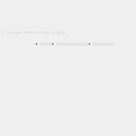
© Newspaper WordPress Theme by TagDiv
Redaksi
Pedoman Media Siber
Tentang Kami