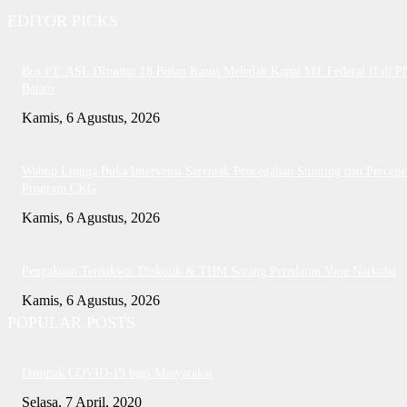
EDITOR PICKS
Bos PT. ASL DItuntut 18 Bulan Kasus Meledak Kapal MT Federal II di P
Batam
Kamis, 6 Agustus, 2026
Wabup Lingga Buka Intervensi Serentak Pencegahan Stunting dan Percepe
Program CKG
Kamis, 6 Agustus, 2026
Pengakuan Terdakwa: Diskotik & THM Sarang Peredaran Vape Narkoba
Kamis, 6 Agustus, 2026
POPULAR POSTS
Dampak COVID-19 bagi Masyarakat
Selasa, 7 April, 2020