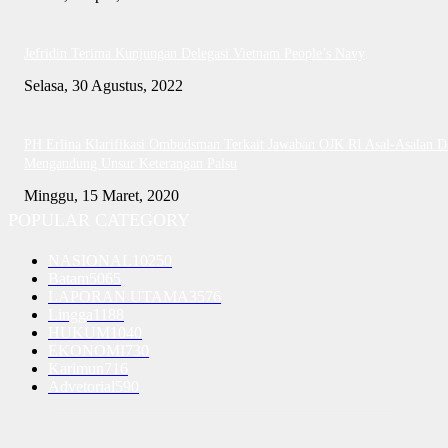
Jefridin Terima Kunjungan Delegasi Vietnam People’s Navy
Selasa, 30 Agustus, 2022
PH Erlina Klarifikasi Ombudsman Terkait Jawaban OJK RI Asal-Asalan D
Mengandung Unsur Keterangan Palsu
Minggu, 15 Maret, 2020
POPULAR CATEGORY
NASIONAL
10250
Batam
5065
LAPORAN UTAMA
3576
Lingga
1188
HUKUM
1040
EKONOMI
730
Karimun
716
Advetorial
590